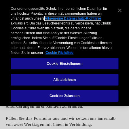
Der ordnungsgemäße Schutz Ihrer persönlichen Daten hat für
uns höchste Priorität. In diesem Zusammenhang haben wir
unlängst auch unsere
Allgemeine Datenschutz-Richtlinie
aktualisiert. Um das Besuchererlebnis zu verbessern, hat Chubb
Cookies auf ihre Website platziert, die deren Inhalte
personalisieren und eine Analyse der Website-Nutzung
ermöglichen. Indem Sie auf "Cookie-Einstellungen” klicken,
können Sie selbst über die Verwendung von Cookies bestimmen
Kontaktieren Sie uns zu
oder auch deren Einsatz ablehnen. Weitere Informationen hierzu
finden Sie in unserer
Cookie-Richtlinie
Partnerschaftsmöglichkeiten
Cookie-Einstellungen
Alle ablehnen
Wir freuen uns immer, uns darüber auszutauschen, wie wir
Cookies Zulassen
gemeinsam neue Wege finden können, um die
Anforderungen Ihrer Kunden zu erfüllen.
Füllen Sie das Formular aus und wir setzen uns innerhalb
von zwei Werktagen mit Ihnen in Verbindung.