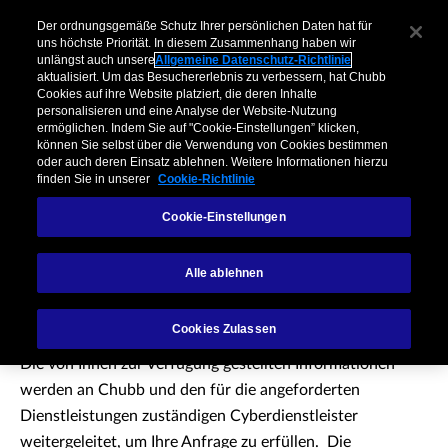
Unternehmen​
Makler
Privatkunden & Partner​
Kooperationen
Der ordnungsgemäße Schutz Ihrer persönlichen Daten hat für
uns höchste Priorität. In diesem Zusammenhang haben wir
unlängst auch unsere
Allgemeine Datenschutz-Richtlinie
Menu
aktualisiert. Um das Besuchererlebnis zu verbessern, hat Chubb
Cookies auf ihre Website platziert, die deren Inhalte
personalisieren und eine Analyse der Website-Nutzung
ermöglichen. Indem Sie auf "Cookie-Einstellungen” klicken,
können Sie selbst über die Verwendung von Cookies bestimmen
oder auch deren Einsatz ablehnen. Weitere Informationen hierzu
finden Sie in unserer
Cookie-Richtlinie
Cookie-Einstellungen
Vielen Dank!
Alle ablehnen
Cookies Zulassen
Die von Ihnen zur Verfügung gestellten Informationen
werden an Chubb und den für die angeforderten
Dienstleistungen zuständigen Cyberdienstleister
weitergeleitet, um Ihre Anfrage zu erfüllen. Die