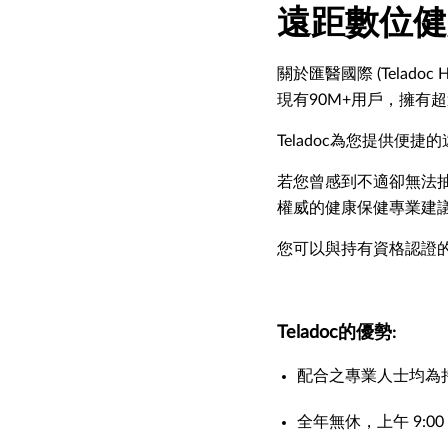
遠距數位健
關於匯醫國際 (Telad
現有90M+用戶，擁有超
Teladoc為您提供便
若您曾感到不適卻無法抽
權威的健康保健專業建
您可以與持有資格認證
Teladoc的優勢
:
配合之專業人士均為
全年無休，上午 9:00