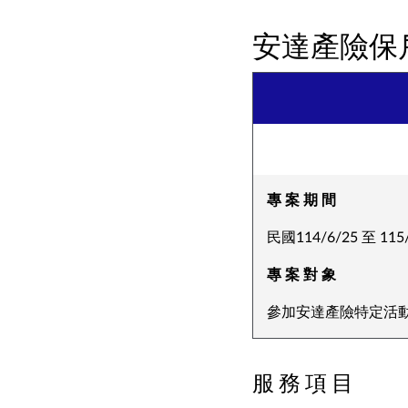
安達產險保
專 案 期 間
民國114/6/25 至 115/
專 案 對 象
參加安達產險特定活
服 務 項 目