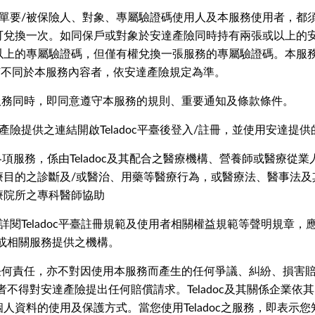
單要/被保險人、對象、專屬驗證碼使用人及本服務使用者，都須
可兌換一次。如同
保戶或對象於安達產險同時持有兩張或以上的
以上的專屬驗證碼，但僅有權兌換一張服務的專屬驗證碼。本服
如有不同於本服務內容者，依安達產險規定為準。
服務同時，即同意遵守本服務的規則、重要通知及條款條件。
產險
提供之連結開啟Teladoc平臺後登入/註冊，並使用安達
之各項服務，係由Teladoc及其配合之醫療機構
、營養師或醫療從業
療目的之診斷及/或醫治、用藥等醫療行為，或醫療法、醫事法及
療院所之專科醫師協助
閱Teladoc平臺註冊規範及使用者相關權益規範等聲明規章，應審
oc或相關服務提供之機構。
任何責任，亦不對因使用本服務而產生的任何爭議、糾紛、損害賠
使用者不得對安達產險提出任何賠償請求。Teladoc及其關係企業依
人資料的使用及保護方式。當您使用Teladoc之服務，即表示您知