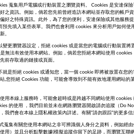
ies 蒐集用戶電腦或行動裝置之瀏覽資料。 Cookies 是安
之資訊。例如，倘若您先前曾經造訪本網站並存取您的帳戶資訊或要
偏好之特殊資訊。此外，為了您的便利，安達保險或其他服務提
配對而預先填入某些表單。我們也會利用 cookies 來分析用戶
新。
以變更瀏覽器設定，拒絕 cookies 或是當您的電腦或行動裝置將置
或是無法有效使用本網站。例如，倘若您拒絕本網站使用 cooki
先前存取過的鏈接或頁面。
就是拒絕 cookies 或通知您，當一個 cookie 即將被放置
拒絕 Cookies 功能，可能會導致到不能有效地運用網站的某些
用本線上服務時，可能會超時或是跨越不同網站使用 cookies
ies 的使用 ，我們目前並未在網路瀏覽器開啟請勿追蹤（Do No
，我們會在本線上隱私權政策內詳述。有關”請勿跟踪”的更多
方式蒐集有關您使用本網站之非可辨識個人身分之資料，例如經由使用GI
使用）並且分析點擊數據(模擬追蹤你留下的足跡，而瀏覽互聯網