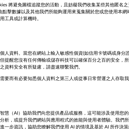
kies 將避免圖檔追蹤您的活動，且妨礙我們收集某些其他匿名之
檔，經由點擊數據以及其他我們所能夠運用來蒐集關於您或您使用本
用工具或計算機時。
料。當您在網站上輸入敏感性個資(如信用卡號碼或身分證字號)時，我
加密。但提醒您沒有任何傳輸或儲存科技可以確保百分之百的安全
之資料安全有所疑慮，請盡速聯繫我們。
需要而有必要知悉個人資料之第三人或從事日常營運之人存取我
慧（AI）協助我們向您提供產品或服務，這可能涉及使用您的個
分析，或提升我們網站與應用程式的效能與使用者體驗。我們所使
步資訊，協助您瞭解我們使用 AI 的情境及基於 AI 所作決