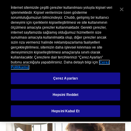
Kurumsal
Hasar
Şikayet
İnternet sitemizde çeşitli çerezler kullanılması yoluyla kişisel veri
işlenmektedir. Kişisel verilerinize özen gösterme
sorumluluğumuzun bilincindeyiz. Chubb, gelişmiş bir kullanıcı
Menu
deneyimi için içeriklerin kişiselleştirilmesi ve site kullanımının
ölçülmesi amacıyla çerezler kullanmaktadır. Gerekli çerezler,
internet sayfamızda sağlamış olduğumuz hizmetlerin size
sunulması amacıyla kullanılmakta olup, diğer çerezler ancak
sizin rıza vermeniz halinde reklam/pazarlama faaliyetleri
gerçekleştirilmesi, sitemizin daha işlevsel kılınması ve site
deneyiminizin kişiselleştirilmesi amaçlarıyla sınırlı olarak
kullanılacaktır. Çerezlere dair tercihlerinizi “Çerez Ayarları”
butonu aracılığıyla yapabilirsiniz. Daha detaylı bilgi için
Çerez
RISK YÖNETIMI
Politikamız
İş Sürdürülebilirliği
Çerez Ayarları
Planı Oluşturmak
Hepsini Reddet
için Beş Adım
Hepsini Kabul Et