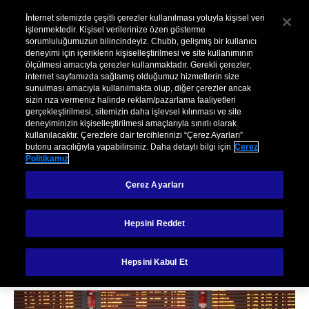
Kurumsal
Hasar
Şikayet
İnternet sitemizde çeşitli çerezler kullanılması yoluyla kişisel veri
işlenmektedir. Kişisel verilerinize özen gösterme
sorumluluğumuzun bilincindeyiz. Chubb, gelişmiş bir kullanıcı
Menu
deneyimi için içeriklerin kişiselleştirilmesi ve site kullanımının
ölçülmesi amacıyla çerezler kullanmaktadır. Gerekli çerezler,
internet sayfamızda sağlamış olduğumuz hizmetlerin size
sunulması amacıyla kullanılmakta olup, diğer çerezler ancak
sizin rıza vermeniz halinde reklam/pazarlama faaliyetleri
gerçekleştirilmesi, sitemizin daha işlevsel kılınması ve site
deneyiminizin kişiselleştirilmesi amaçlarıyla sınırlı olarak
kullanılacaktır. Çerezlere dair tercihlerinizi “Çerez Ayarları”
butonu aracılığıyla yapabilirsiniz. Daha detaylı bilgi için
Çerez
SEYAHAT
Politikamız
İş seyahati yapan
Çerez Ayarları
kişiler için güvenlik
Hepsini Reddet
ipuçları
Hepsini Kabul Et