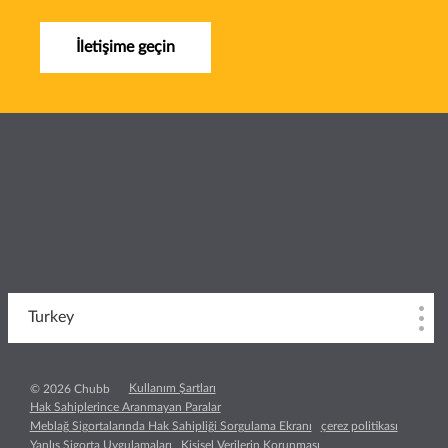
İletişime geçin
Turkey
Kullanım Şartları
© 2026 Chubb
Hak Sahiplerince Aranmayan Paralar
Meblağ Sigortalarında Hak Sahipliği Sorgulama Ekranı
çerez politikası
Yanlış Sigorta Uygulamaları
Kişisel Verilerin Korunması