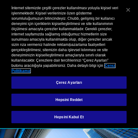
Kurumsal
Hasar
Şikayet
İnternet sitemizde çeşitli çerezler kullanılması yoluyla kişisel veri
işlenmektedir. Kişisel verilerinize özen gösterme
sorumluluğumuzun bilincindeyiz. Chubb, gelişmiş bir kullanıcı
Menu
deneyimi için içeriklerin kişiselleştirilmesi ve site kullanımının
ölçülmesi amacıyla çerezler kullanmaktadır. Gerekli çerezler,
internet sayfamızda sağlamış olduğumuz hizmetlerin size
sunulması amacıyla kullanılmakta olup, diğer çerezler ancak
sizin rıza vermeniz halinde reklam/pazarlama faaliyetleri
gerçekleştirilmesi, sitemizin daha işlevsel kılınması ve site
deneyiminizin kişiselleştirilmesi amaçlarıyla sınırlı olarak
kullanılacaktır. Çerezlere dair tercihlerinizi “Çerez Ayarları”
Ürünlerimiz
Finansal Sigortalar
butonu aracılığıyla yapabilirsiniz. Daha detaylı bilgi için
Çerez
Politikamız
Finansal Sigortalar
Çerez Ayarları
Hepsini Reddet
İletişime geçin
Hepsini Kabul Et