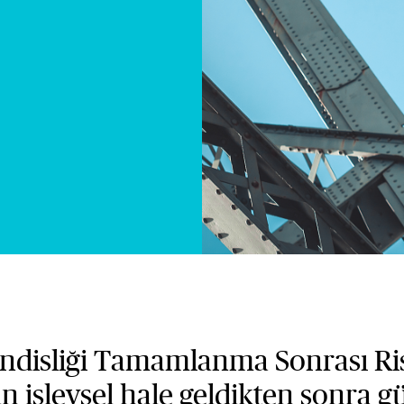
disliği Tamamlanma Sonrası Risk
zın işlevsel hale geldikten sonra 