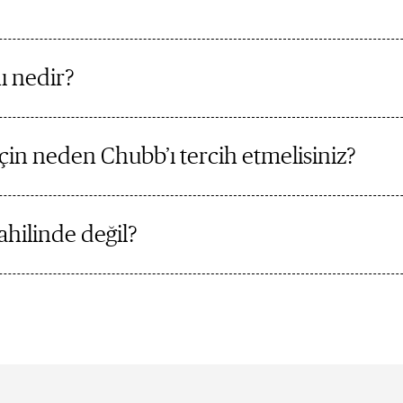
ı nedir?
çin neden Chubb’ı tercih etmelisiniz?
hilinde değil?