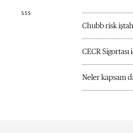
SSS
Chubb risk iştah
CECR Sigortası i
Neler kapsam da