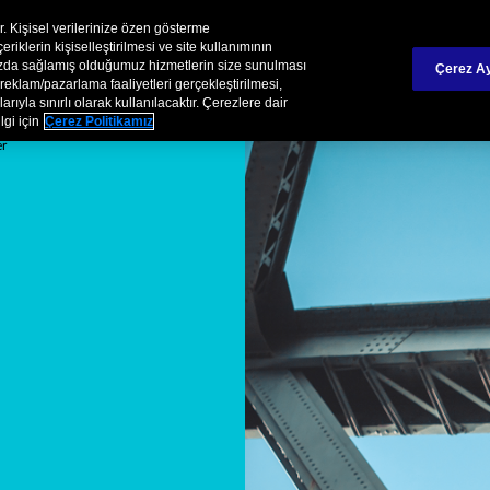
İş O
Chubb Turkiye Hakkında
ir. Kişisel verilerinize özen gösterme
iklerin kişiselleştirilmesi ve site kullanımının
mızda sağlamış olduğumuz hizmetlerin size sunulması
Çerez Ay
reklam/pazarlama faaliyetleri gerçekleştirilmesi,
rıyla sınırlı olarak kullanılacaktır. Çerezlere dair
lgi için
Çerez Politikamız
er