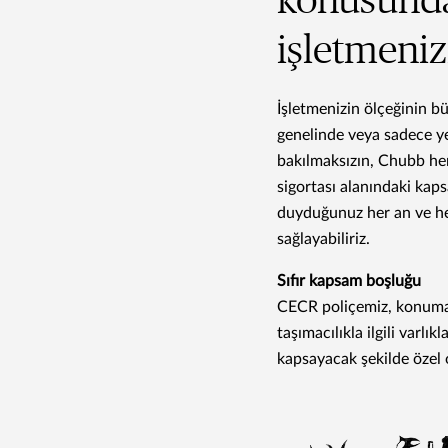
konusund
işletmeni
İşletmenizin ölçeğinin 
genelinde veya sadece ye
bakılmaksızın, Chubb he
sigortası alanındaki kap
duyduğunuz her an ve he
sağlayabiliriz.
Sıfır kapsam boşluğu
CECR poliçemiz, konuma ö
taşımacılıkla ilgili varlık
kapsayacak şekilde özel o