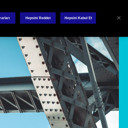
lanakları
Yatırımcı İlişkiler
Bize Ulaşın
Poliçe – Hasar
arları
Hepsini Reddet
Hepsini Kabul Et