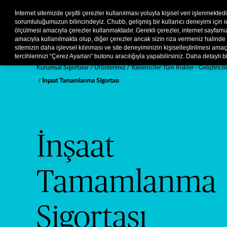
Kurumsal
Hasar
Şikayet
İnternet sitemizde çeşitli çerezler kullanılması yoluyla kişisel veri işlenmekted
sorumluluğumuzun bilincindeyiz. Chubb, gelişmiş bir kullanıcı deneyimi için içer
ölçülmesi amacıyla çerezler kullanmaktadır. Gerekli çerezler, internet sayfa
amacıyla kullanılmakta olup, diğer çerezler ancak sizin rıza vermeniz halinde 
sitemizin daha işlevsel kılınması ve site deneyiminizin kişiselleştirilmesi amaçla
tercihlerinizi “Çerez Ayarları” butonu aracılığıyla yapabilirsiniz. Daha detaylı bi
Kurumsal Sigortalar
Ürünlerimiz
Yükleniciler Tüm Riskler - Geliştiricil
İnşaat Tamamlanma Sigortası
İnşaat
Tamamlanma
Sigortası