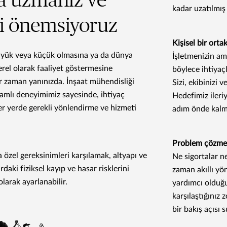
a uzmanız ve
kadar uzatılmış
zi önemsiyoruz
Kişisel bir orta
büyük veya küçük olmasına ya da dünya
İşletmenizin am
rel olarak faaliyet göstermesine
böylece ihtiyaç
r zaman yanınızda. İnşaat mühendisliği
Sizi, ekibinizi 
samlı deneyimimiz sayesinde, ihtiyaç
Hedefimiz ileri
r yerde gerekli yönlendirme ve hizmeti
adım önde kalma
Problem çözme
zel gereksinimleri karşılamak, altyapı ve
Ne sigortalar ne
lardaki fiziksel kayıp ve hasar risklerini
zaman akıllı yö
larak ayarlanabilir.
yardımcı olduğu
karşılaştığınız 
bir bakış açısı 