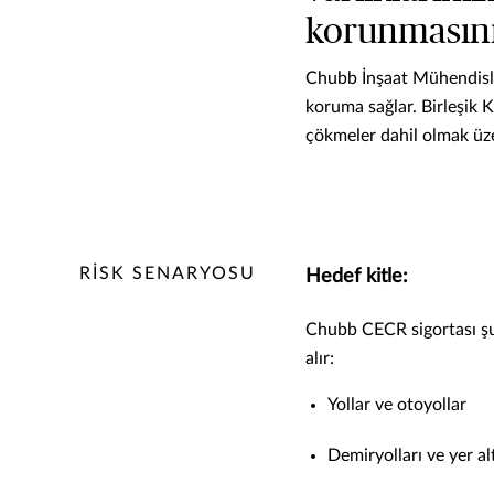
korunmasını 
Chubb İnşaat Mühendisliğ
koruma sağlar. Birleşik K
çökmeler dahil olmak üze
RİSK SENARYOSU
Hedef kitle:
Chubb CECR sigortası şu g
alır:
Yollar ve otoyollar
Demiryolları ve yer alt