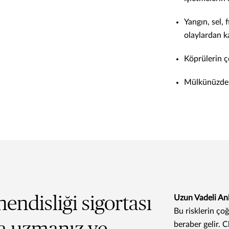
Yangın, sel, 
olaylardan k
Köprülerin ç
Mülkünüzde h
endisliği sigortası
Uzun Vadeli An
Bu risklerin ço
beraber gelir. C