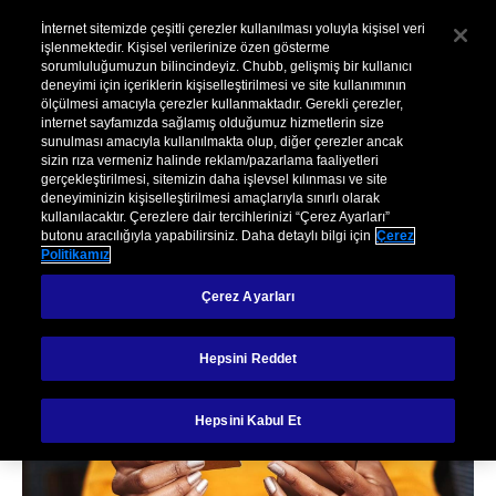
Kurumsal
Hasar
Şikayet
İnternet sitemizde çeşitli çerezler kullanılması yoluyla kişisel veri
işlenmektedir. Kişisel verilerinize özen gösterme
sorumluluğumuzun bilincindeyiz. Chubb, gelişmiş bir kullanıcı
Menu
deneyimi için içeriklerin kişiselleştirilmesi ve site kullanımının
ölçülmesi amacıyla çerezler kullanmaktadır. Gerekli çerezler,
internet sayfamızda sağlamış olduğumuz hizmetlerin size
sunulması amacıyla kullanılmakta olup, diğer çerezler ancak
sizin rıza vermeniz halinde reklam/pazarlama faaliyetleri
gerçekleştirilmesi, sitemizin daha işlevsel kılınması ve site
deneyiminizin kişiselleştirilmesi amaçlarıyla sınırlı olarak
kullanılacaktır. Çerezlere dair tercihlerinizi “Çerez Ayarları”
butonu aracılığıyla yapabilirsiniz. Daha detaylı bilgi için
Çerez
Politikamız
Gömülü Sigorta
Çerez Ayarları
Nedir?
Hepsini Reddet
Hepsini Kabul Et