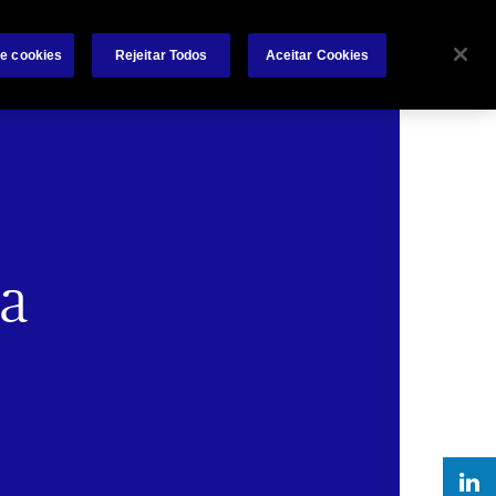
s
Trabalhe Connosco
Investidores
Contactos
de cookies
Rejeitar Todos
Aceitar Cookies
Search
dutos
Engenharia de Riscos
Sinistros
ra