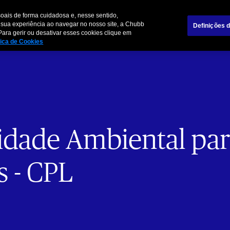
Sobre Chubb
Informações Relevantes para o Cliente
Notícia
oais de forma cuidadosa e, nesse sentido,
 sua experiência ao navegar no nosso site, a Chubb
Definições 
Para gerir ou desativar esses cookies clique em
Nossos Pro
tica de Cookies
idade Ambiental pa
s - CPL