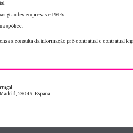
al.
o nas grandes empresas e PMEs.
na apólice.
nsa a consulta da informação pré-contratual e contratual leg
rtugal
ª, Madrid, 28046, España