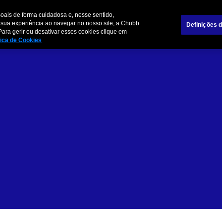
Sobre Chubb
Informações Relevantes para o Cliente
Notícia
oais de forma cuidadosa e, nesse sentido,
 sua experiência ao navegar no nosso site, a Chubb
Definições 
Para gerir ou desativar esses cookies clique em
Nossos Pro
tica de Cookies