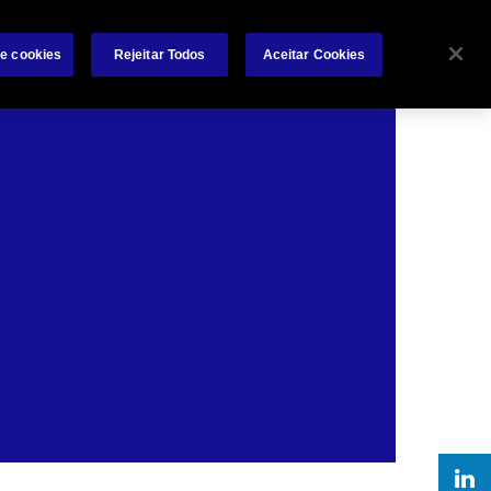
s
Trabalhe Connosco
Investidores
Contactos
de cookies
Rejeitar Todos
Aceitar Cookies
Search
dutos
Engenharia de Riscos
Sinistros