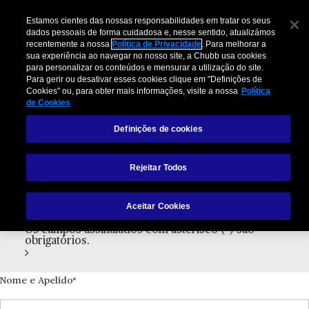
Estamos cientes das nossas responsabilidades em tratar os seus
dados pessoais de forma cuidadosa e, nesse sentido, atualizámos
recentemente a nossa
Política de Privacidade
. Para melhorar a
sua experiência ao navegar no nosso site, a Chubb usa cookies
para personalizar os conteúdos e mensurar a utilização do site.
Para gerir ou desativar esses cookies clique em "Definições de
Cookies" ou, para obter mais informações, visite a nossa
Política
de Cookies
Formulário de Reclamação
Definições de cookies
Rejeitar Todos
Para submeter a sua reclamação, por favor preencha
o seguinte formulário. Sugerimos que utilize o campo
Aceitar Cookies
de texto livre para que possa de uma forma clara
detalhar as suas questões.
Os campos assinalados com asterisco (*) são
obrigatórios.
Nome e Apelido