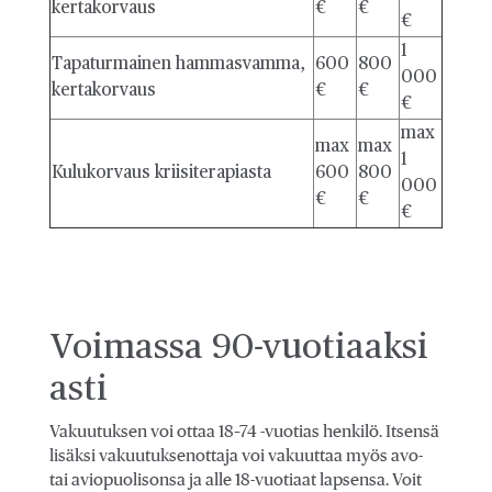
kertakorvaus
€
€
€
1
Tapaturmainen hammasvamma,
600
800
000
kertakorvaus
€
€
€
max
max
max
1
Kulukorvaus kriisiterapiasta
600
800
000
€
€
€
Voimassa 90-vuotiaaksi
asti
Vakuutuksen voi ottaa 18–74 -vuotias henkilö. Itsensä
lisäksi vakuutuksenottaja voi vakuuttaa myös avo-
tai aviopuolisonsa ja alle 18-vuotiaat lapsensa. Voit