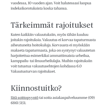
vuodessa, 10 vuoden ajan. Voit halutessasi luopua
indeksikorotuksista koska tahansa.
Tärkeimmät rajoitukset
Kuten kaikkiin vakuutuksiin, myös tähän kuuluu
joitakin rajoituksia. Vakuutus ei korvaa tapaturmasta
aiheutuneita hoitokuluja. Korvausta ei myöskään
makseta tapaturmasta, joka on syntynyt vakuutetun
harjoitettua esimerkiksi ammattimaista urheilua,
kamppailu- tai ilmaurheilulajia. Muihin rajoituksiin
voit tutustua vakuutusehtojen kohdassa 6.0
Vakuutusturvan rajoitukset.
Kiinnostuitko?
Jätä soittopyyntö
tai soita asiakaspalveluumme (09)
6861 5151.