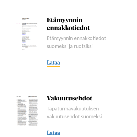
Etämyynnin
ennakkotiedot
Etämyynnin ennakkotiedot
suomeksi ja ruotsiksi
Lataa
Vakuutusehdot
Tapaturmavakuutuksen
vakuutusehdot suomeksi
Lataa