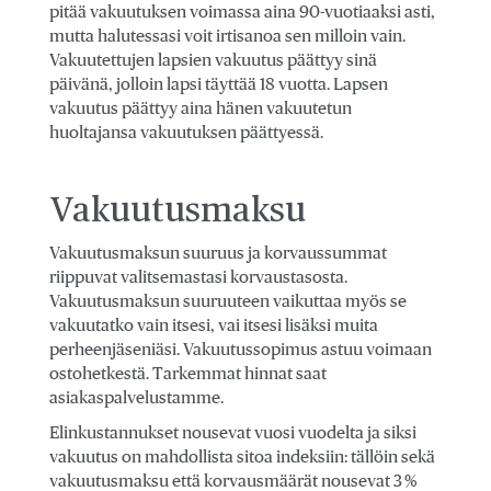
pitää vakuutuksen voimassa aina 90-vuotiaaksi asti,
mutta halutessasi voit irtisanoa sen milloin vain.
Vakuutettujen lapsien vakuutus päättyy sinä
päivänä, jolloin lapsi täyttää 18 vuotta. Lapsen
vakuutus päättyy aina hänen vakuutetun
huoltajansa vakuutuksen päättyessä.
Vakuutusmaksu
Vakuutusmaksun suuruus ja korvaussummat
riippuvat valitsemastasi korvaustasosta.
Vakuutusmaksun suuruuteen vaikuttaa myös se
vakuutatko vain itsesi, vai itsesi lisäksi muita
perheenjäseniäsi. Vakuutussopimus astuu voimaan
ostohetkestä. Tarkemmat hinnat saat
asiakaspalvelustamme.
Elinkustannukset nousevat vuosi vuodelta ja siksi
vakuutus on mahdollista sitoa indeksiin: tällöin sekä
vakuutusmaksu että korvausmäärät nousevat 3 %