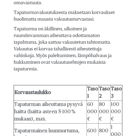
omavastuuta.
Tapaturmavakuutuksesta maksetaan korvaukset
huolimatta muusta vakuutusturvastasi.
Tapaturma on äkillinen, ulkoinen ja
ruumiinvamman aiheuttava odottamaton
tapahtuma, joka sattuu vakuutetun tahtomatta.
Vakuutus ei korvaa tahallisesti aiheutettuja
vahinkoja. Myös paleltuminen, lämpöhalvaus ja
hukkuminen ovat vakuutusehtojen mukaisia
tapaturmia.
Taso
Taso
Taso
Korvaustaulukko
1
2
3
Tapaturman aiheuttama pysyvä
60
80
100
haitta (haitta-asteen 5-100 %
000
000
000
mukaan), max.
€
€
€
1
Tapaturmainen luunmurtuma,
600
800
000