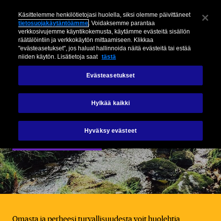
Käsittelemme henkilötietojasi huolella, siksi olemme päivittäneet
tietosuojakäytäntöämme
. Voidaksemme parantaa
verkkosivujemme käyntikokemusta, käytämme evästeitä sisällön
räätälöintiin ja verkkokäytön mittaamiseen. Klikkaa
"evästeasetukset", jos haluat hallinnoida näitä evästeitä tai estää
niiden käytön. Lisätietoja saat
tästä
Evästeasetukset
Chubb
Tapaturmavakuutus
Hylkää kaikki
Hyväksy evästeet
Jätä soittopyyntö
Omasta ja perheesi turvallisuudesta voit huolehtia