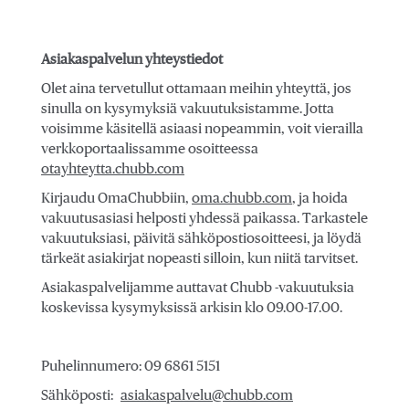
Asiakaspalvelun yhteystiedot
Olet aina tervetullut ottamaan meihin yhteyttä, jos
sinulla on kysymyksiä vakuutuksistamme. Jotta
voisimme käsitellä asiaasi nopeammin, voit vierailla
verkkoportaalissamme osoitteessa
otayhteytta.chubb.com
Kirjaudu OmaChubbiin,
oma.chubb.com
, ja hoida
vakuutusasiasi helposti yhdessä paikassa. Tarkastele
vakuutuksiasi, päivitä sähköpostiosoitteesi, ja löydä
tärkeät asiakirjat nopeasti silloin, kun niitä tarvitset.
Asiakaspalvelijamme auttavat Chubb -vakuutuksia
koskevissa kysymyksissä arkisin klo 09.00-17.00.
Puhelinnumero: 09 6861 5151
Sähköposti:
asiakaspalvelu@chubb.com