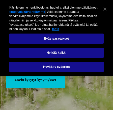
Käsittelemme henkilötietojasi huolella, siksi olemme päivittäneet
tietosuojakäytäntöämme
. Voidaksemme parantaa
verkkosivujemme käyntikokemusta, käytämme evästeitä sisällön
räätälöintiin ja verkkokäytön mittaamiseen. Klikkaa
"evästeasetukset", jos haluat hallinnoida näitä evästeitä tai estää
niiden käytön. Lisätietoja saat
tästä
Evästeasetukset
Asiakaspalvelu
Hylkää kaikki
Ota yhteyttä
Hyväksy evästeet
Usein kysytyt kysymykset