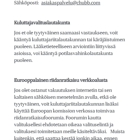
Sähköposti:
asiakaspalvelu@chubb.com
Kuluttajavalituslautakunta
Jos et ole tyytyväinen saamaasi vastaukseen, voit
kääntyä kuluttajariitalautakunnan tai käräjäistuimen
puoleen. Lääketieteelliseen arviointiin liittyvissä
asioissa, voi kääntyä potilasvahinkolautakunta
puoleen.
Eurooppalainen riidanratkaisu verkkoalusta
Jos olet ostanut vakuutuksen internetin tai sen
kaltaisen sähköisen menetelmän avulla, etkä ole
tyytyväinen, voit kuluttajariitalautakunnan lisäksi
käyttää Euroopan komission verkossa toimivaa
riidanratkaisufoorumia. Foorumin kautta
valituksellesi ehdotetaan oikeaa valituselintä ja
valituksesi toimitetaan meille käsiteltäväksi. Muista
kuitenkin, että saattaa kestää jonkin aikaa, ennen