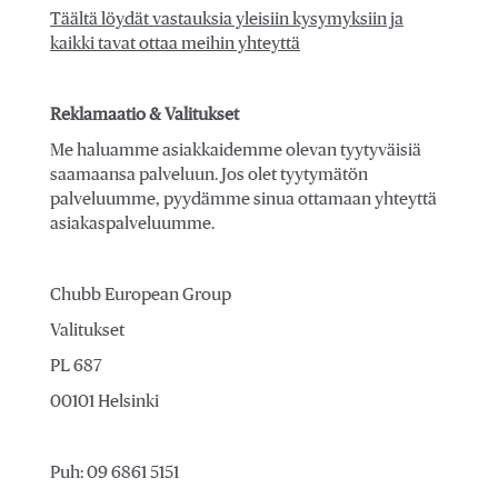
Täältä löydät vastauksia yleisiin kysymyksiin ja
kaikki tavat ottaa meihin yhteyttä
Reklamaatio & Valitukset
Me haluamme asiakkaidemme olevan tyytyväisiä
saamaansa palveluun. Jos olet tyytymätön
palveluumme, pyydämme sinua ottamaan yhteyttä
asiakaspalveluumme.
Chubb European Group
Valitukset
PL 687
00101 Helsinki
Puh: 09 6861 5151