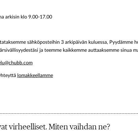
a arkisin klo 9.00-17.00
taksemme sähköposteihin 3 arkipäivän kuluessa, Pyydämme huo
s kärsivällisyydestäsi ja teemme kaikkemme auttaaksemme sinua 
velu@chubb.com
yhteyttä
lomakkeellamme
at virheelliset. Miten vaihdan ne?