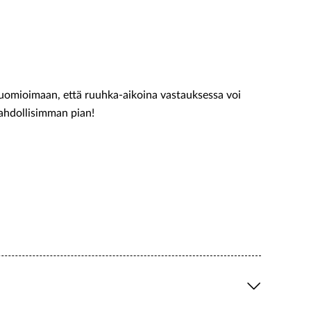
mioimaan, että ruuhka-aikoina vastauksessa voi
mahdollisimman pian!