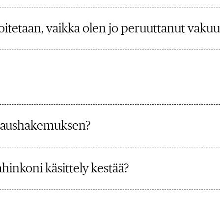
oitetaan, vaikka olen jo peruuttanut vaku
rvaushakemuksen?
hinkoni käsittely kestää?