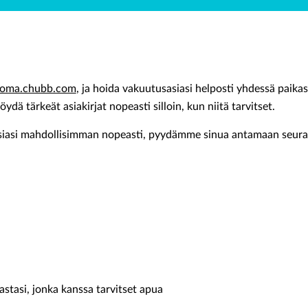
oma.chubb.com
, ja hoida vakuutusasiasi helposti yhdessä paikas
öydä tärkeät asiakirjat nopeasti silloin, kun niitä tarvitset.
asiasi mahdollisimman nopeasti, pyydämme sinua antamaan seuraa
stasi, jonka kanssa tarvitset apua