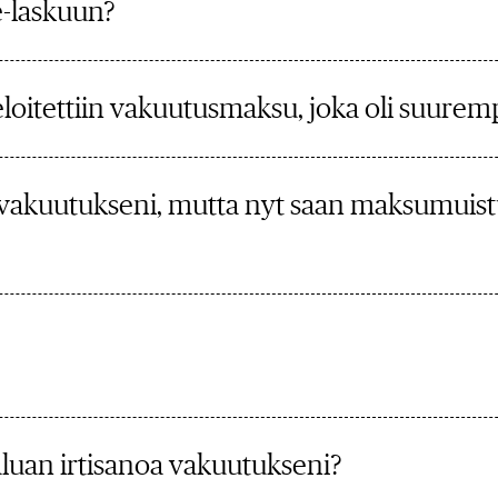
e-laskuun?
eloitettiin vakuutusmaksu, joka oli suurem
vakuutukseni, mutta nyt saan maksumuist
aluan irtisanoa vakuutukseni?