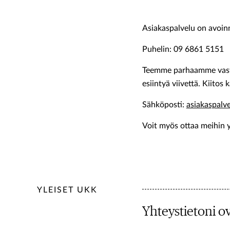
Asiakaspalvelu on avoinn
Puhelin: 09 6861 5151
Teemme parhaamme vasta
esiintyä viivettä. Kiito
Sähköposti:
asiakaspal
Voit myös ottaa meihin 
YLEISET UKK
Yhteystietoni ov