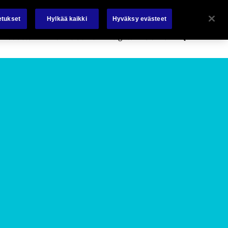
About Us
Careers
Investors
News
Contact Us
etukset
Hylkää kaikki
Hyväksy evästeet
Search
Products
Who We Serve
Insights
Claims