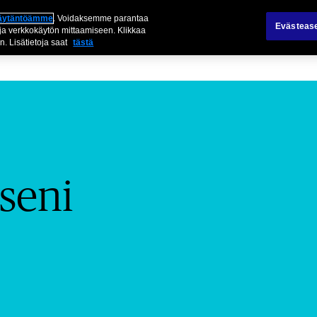
käytäntöämme
. Voidaksemme parantaa
Evästeas
ja verkkokäytön mittaamiseen. Klikkaa
n. Lisätietoja saat
tästä
seni