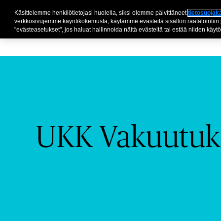
Käsittelemme henkilötietojasi huolella, siksi olemme päivittäneet
tietosuoja
verkkosivujemme käyntikokemusta, käytämme evästeitä sisällön räätälöintiin 
"evästeasetukset", jos haluat hallinnoida näitä evästeitä tai estää niiden käytö
UKK Vakuutuk