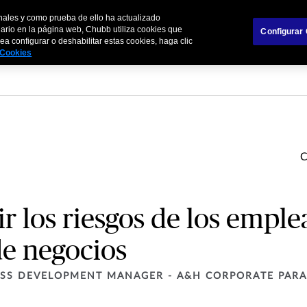
nales y como prueba de ello ha actualizado
finity
Corredores
uario en la página web, Chubb utiliza cookies que
Configurar
a configurar o deshabilitar estas cookies, haga clic
e Cookies
 los riesgos de los empl
 de negocios
ESS DEVELOPMENT MANAGER - A&H CORPORATE PARA