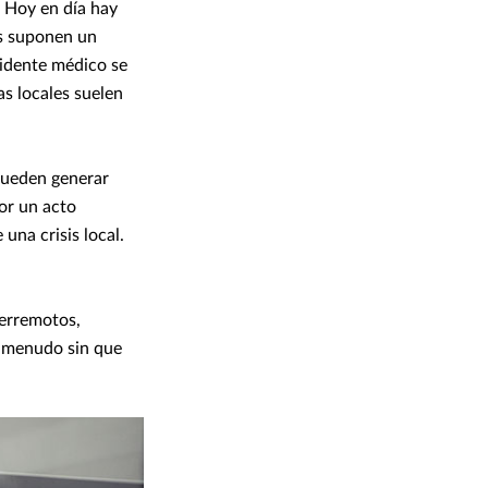
. Hoy en día hay
as suponen un
cidente médico se
as locales suelen
 pueden generar
por un acto
una crisis local.
terremotos,
a menudo sin que