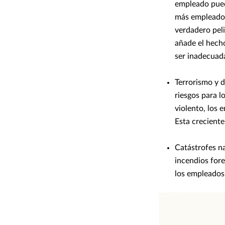
empleado puede
más empleados
verdadero pel
añade el hecho
ser inadecuad
Terrorismo y d
riesgos para l
violento, los 
Esta creciente
Catástrofes na
incendios for
los empleados