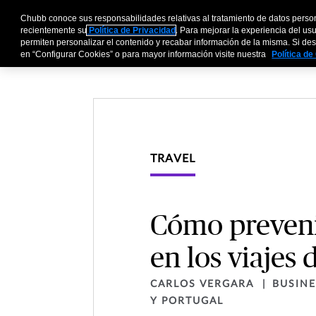
Chubb conoce sus responsabilidades relativas al tratamiento de datos perso
Empresas
Socios Af
recientemente su
Política de Privacidad
. Para mejorar la experiencia del us
permiten personalizar el contenido y recabar información de la misma. Si dese
en “Configurar Cookies” o para mayor información visite nuestra
Política d
TRAVEL
Cómo prevenir
en los viajes
CARLOS VERGARA
BUSIN
Y PORTUGAL