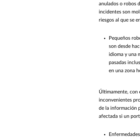
anulados o robos d
incidentes son mol
riesgos al que se e
Pequeños robos
son desde hace
idioma y una 
pasadas inclus
en una zona ho
Últimamente, con el
inconvenientes pro
de la información 
afectada si un por
Enfermedades 