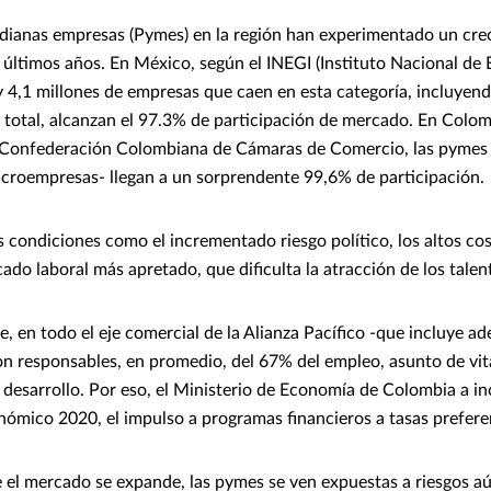
dianas empresas (Pymes) en la región han experimentado un cre
 últimos años. En México, según el INEGI (Instituto Nacional de E
y 4,1 millones de empresas que caen en esta categoría, incluyend
total, alcanzan el 97.3% de participación de mercado. En Colomb
la Confederación Colombiana de Cámaras de Comercio, las pymes
icroempresas- llegan a un sorprendente 99,6% de participación.
es condiciones como el incrementado riesgo político, los altos cos
ado laboral más apretado, que dificulta la atracción de los tale
, en todo el eje comercial de la Alianza Pacífico -que incluye ad
on responsables, en promedio, del 67% del empleo, asunto de vit
desarrollo. Por eso, el Ministerio de Economía de Colombia a in
ómico 2020, el impulso a programas financieros a tasas preferen
 el mercado se expande, las pymes se ven expuestas a riesgos a