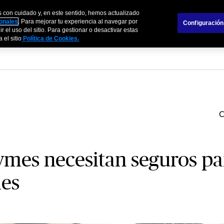
s con cuidado y, en este sentido, hemos actualizado
s
Empresas
Agentes y Brokers
Sobre
sonales
. Para mejorar tu experiencia al navegar por
Configuración
r el uso del sitio. Para gestionar o desactivar estas
 el sitio
Política de Cookies.
ymes necesitan seguros pa
les