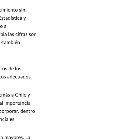
cimiento sin
stadística y
o a
ia las cifras son
 -también
tos de los
ntos adecuados.
emás a Chile y
al importancia
corporar, dentro
ciales.
ún mayores. La