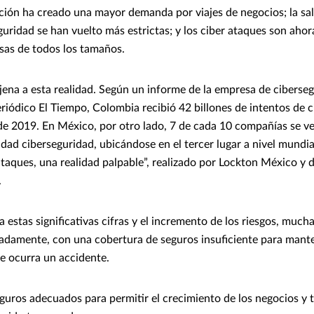
ación ha creado una mayor demanda por viajes de negocios; la sal
guridad se han vuelto más estrictas; y los ciber ataques son ah
as de todos los tamaños.
ajena a esta realidad. Según un informe de la empresa de ciberseg
eriódico El Tiempo, Colombia recibió 42 billones de intentos de 
o de 2019. En México, por otro lado, 7 de cada 10 compañías se v
dad ciberseguridad, ubicándose en el tercer lugar a nivel mundia
rataques, una realidad palpable”, realizado por Lockton México y
.
 estas significativas cifras y el incremento de los riesgos, muc
adamente, con una cobertura de seguros insuficiente para mante
ue ocurra un accidente.
uros adecuados para permitir el crecimiento de los negocios y t