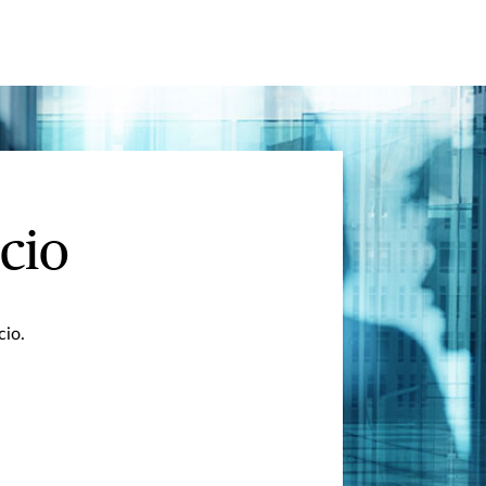
cio
cio.