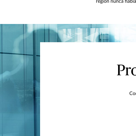
región nunca había
Pr
Con