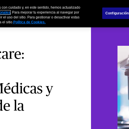
s con cuidado y, en este sentido, hemos actualizado
s
Empresas
Agentes y Brokers
Sobre
sonales
. Para mejorar tu experiencia al navegar por
Configuración
r el uso del sitio. Para gestionar o desactivar estas
 el sitio
Política de Cookies.
are:
Médicas y
e la