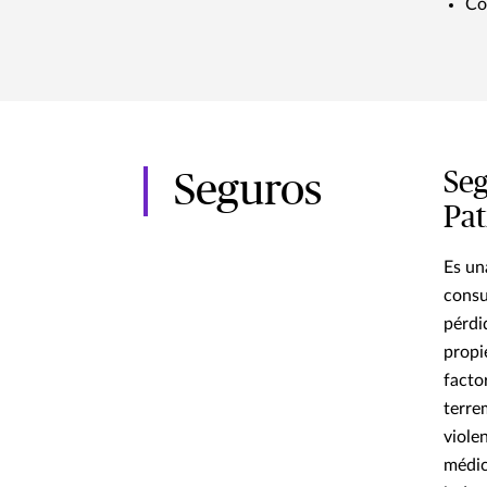
Co
Seg
Seguros
Pat
Es un
consu
pérdi
propi
facto
terre
viole
médic