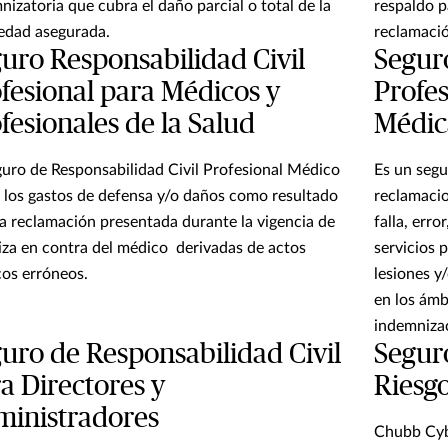
nizatoria que cubra el daño parcial o total de la
respaldo p
edad asegurada.
reclamació
uro Responsabilidad Civil
Seguro
fesional para Médicos y
Profes
fesionales de la Salud
Médic
guro de Responsabilidad Civil Profesional Médico
Es un segu
 los gastos de defensa y/o daños como resultado
reclamacio
a reclamación presentada durante la vigencia de
falla, erro
liza en contra del médico derivadas de actos
servicios 
os erróneos.
lesiones y
en los ámbi
indemnizac
uro de Responsabilidad Civil
Seguro
a Directores y
Riesgo
inistradores
Chubb Cybe