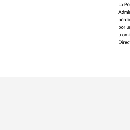
La Pó
Admin
pérdi
por u
u omi
Direc