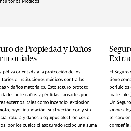
nsultorios Médicos
uro de Propiedad y Daños
Seguro
rimoniales
Extra
a póliza orientada a la protección de los
El Seguro 
ltorios e instituciones médicos contra las
tiene como
das y daños materiales. Este seguro protege
perjuicios
edades ante daños y pérdidas causados por
materiales
res externos, tales como incendio, explosión,
Un Seguro 
moto, rayo, inundación, sustracción con y sin
ampara le
ncia, rotura y daños a equipos electrónicos o
tercero en 
os, por los cuales el asegurado recibe una suma
compañía 