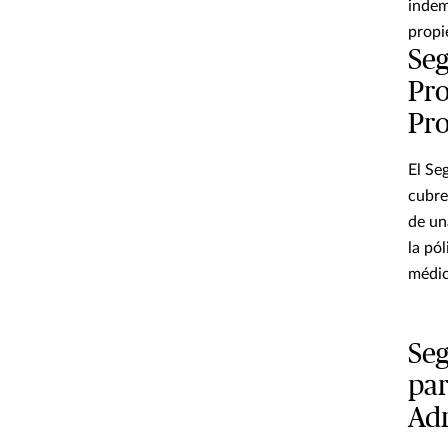
indem
propi
Seg
Pro
Pro
El Se
cubre
de un
la pó
médic
Seg
par
Adm