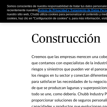
Somos conscientes de nuestra responsabilidad de tratar tus datos personale
Personas y Familia
recientemente nuestros
Avisos de Privacidad y Tratamiento de Datos Per
nuestro sitio web, Chubb utiliza cookies para personalizar el contenido y medi
cookies, haz clic en "Configuración de cookies" o, para más información, visita
Construcción
Creemos que las empresas merecen una cober
que contamos con especialistas de la industri
riesgos y siniestros que pueden ver el panor
los riesgos en tu sector y conectan diferentes
para satisfacer las necesidades de tu negocio
de que se produzcan lagunas y superposicione
todo se une, como debería. Chubb Industry Pr
proporcionar soluciones de seguros personali
capacidades y productos que evolucionan par