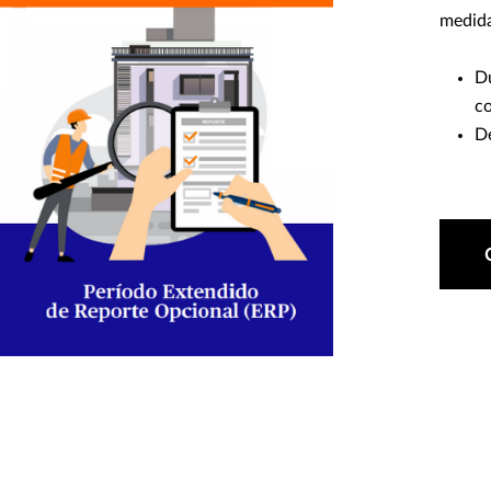
medida
Du
co
De
os