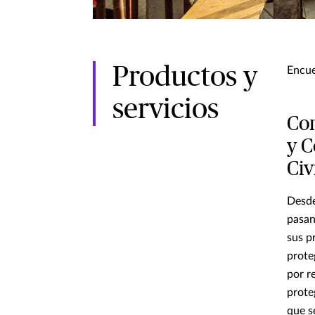
Productos y
Encue
servicios
Con
y C
Civ
Desde
pasan
sus p
prote
por r
prote
que s