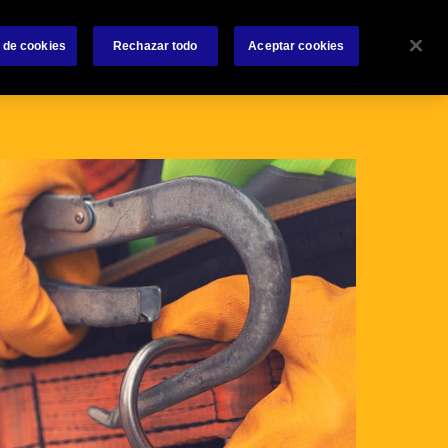
 nosotros
Siniestros
Accesos Rápidos
Contáctanos
 de cookies
Rechazar todo
Aceptar cookies