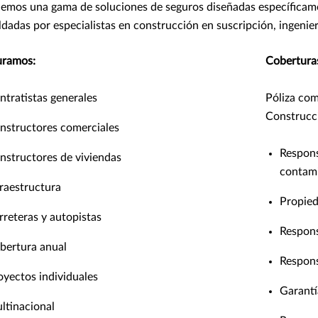
emos una gama de soluciones de seguros diseñadas específicame
ldadas por especialistas en construcción en suscripción, ingenierí
uramos:
Coberturas
ntratistas generales
Póliza co
Construcc
nstructores comerciales
Respons
nstructores de viviendas
contam
fraestructura
Propie
rreteras y autopistas
Respons
bertura anual
Respons
oyectos individuales
Garantí
ltinacional