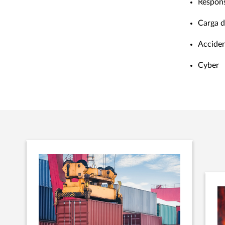
Respons
Carga d
Acciden
Cyber