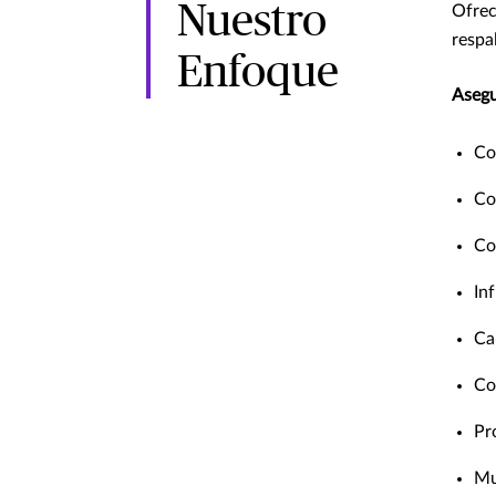
Nuestro
Ofrec
respa
Enfoque
Aseg
Co
Co
Co
In
Ca
Co
Pr
Mu