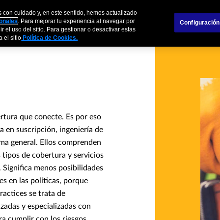
s con cuidado y, en este sentido, hemos actualizado
s
Empresas
Agentes y Brokers
Sobre
sonales
. Para mejorar tu experiencia al navegar por
Configuración
r el uso del sitio. Para gestionar o desactivar estas
 el sitio
Política de Cookies.
tura que conecte. Es por eso
a en suscripción, ingeniería de
ama general. Ellos comprenden
 tipos de cobertura y servicios
. Significa menos posibilidades
s en las políticas, porque
actices se trata de
zadas y especializadas con
a cumplir con los riesgos