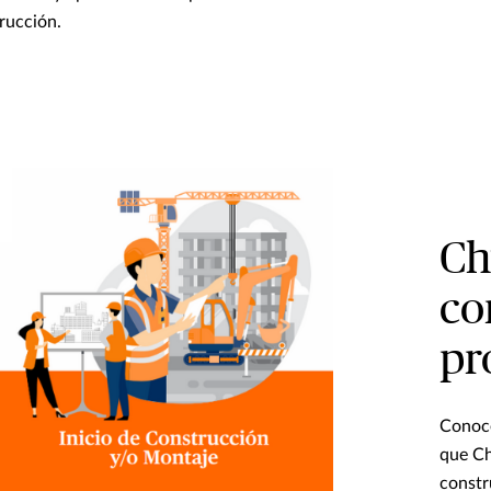
rucción.
Ch
co
pr
Conoce
que Ch
constr