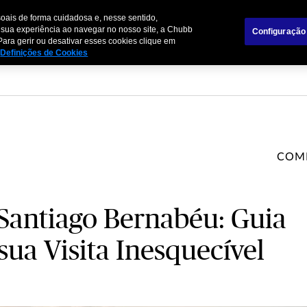
oais de forma cuidadosa e, nesse sentido,
mpresas
Parceiros de Negócios
 sua experiência ao navegar no nosso site, a Chubb
Configuração
Para gerir ou desativar esses cookies clique em
Definições de Cookies
COM
 Santiago Bernabéu: Guia
ua Visita Inesquecível