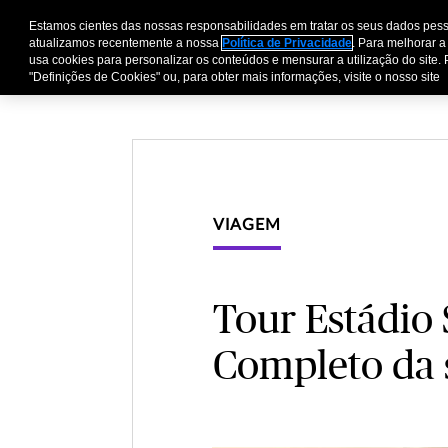
Estamos cientes das nossas responsabilidades em tratar os seus dados pess
Pessoas e Família
E
atualizamos recentemente a nossa
Política de Privacidade
. Para melhorar a
usa cookies para personalizar os conteúdos e mensurar a utilização do site. 
"Definições de Cookies" ou, para obter mais informações, visite o nosso site
VIAGEM
Tour Estádio
Completo da s