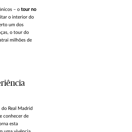
ônicos – o
tour no
tar o interior do
perto um dos
ças, o tour do
atrai milhões de
riência
a do Real Madrid
 e conhecer de
orna esta
im uma vivência