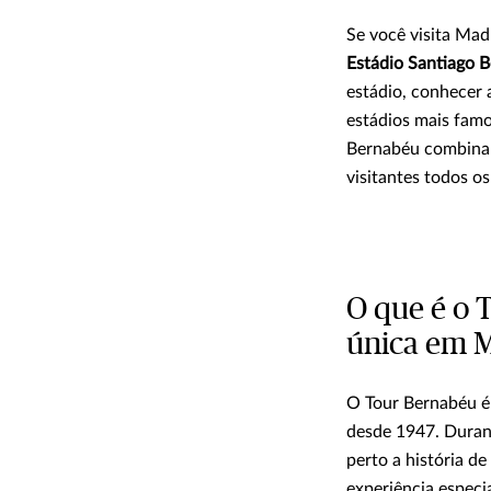
Se você visita Mad
Estádio Santiago 
estádio, conhecer 
estádios mais famo
Bernabéu combina e
visitantes todos os
O que é o 
única em 
O Tour Bernabéu é 
desde 1947. Durant
perto a história d
experiência especi