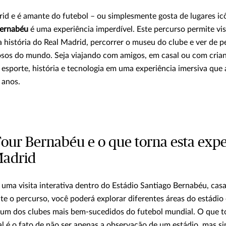
rid e é amante do futebol – ou simplesmente gosta de lugares ic
Bernabéu
é uma experiência imperdível. Este percurso permite visi
a história do Real Madrid, percorrer o museu do clube e ver de 
sos do mundo. Seja viajando com amigos, em casal ou com crian
sporte, história e tecnologia em uma experiência imersiva que 
 anos.
Tour Bernabéu e o que torna esta expe
Madrid
uma visita interativa dentro do Estádio Santiago Bernabéu, cas
e o percurso, você poderá explorar diferentes áreas do estádio
e um dos clubes mais bem-sucedidos do futebol mundial. O que t
al é o fato de não ser apenas a observação de um estádio, mas s