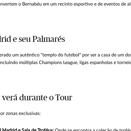
nvertem o Bernabéu em um recinto esportivo e de eventos de alt
rid e seu Palmarés
erado um autêntico "templo do futebol" por ser a casa de um d
incluindo múltiplas Champions League, ligas espanholas e torneio
 verá durante o Tour
por zonas exclusivas:
 Madrid e Sala de Troféus:
Onde se encontra a coleção de trofé