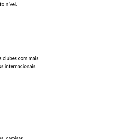
o nível.
os clubes com mais
s internacionais.
us, camisas