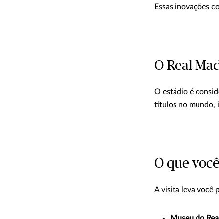
Essas inovações co
O Real Mad
O estádio é consid
títulos no mundo, 
O que você
A visita leva você 
Museu do Real