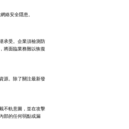
10種網絡安全隱患。
堪承受。企業須檢測防
，將面臨業務難以恢復
資源。除了關注最新發
截不軌意圖，並在攻擊
內部的任何弱點或漏