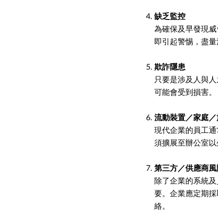
缺乏監控
為確保及早發現威
即引起警惕，盡量
欺詐隱患
只要是涉及人與人
可能會受到損害。
流動裝置／家庭／
現代企業的員工通
須擴展至辦公室以
第三方／供應商風
除了企業的系統及
要。企業應定期採
絡。