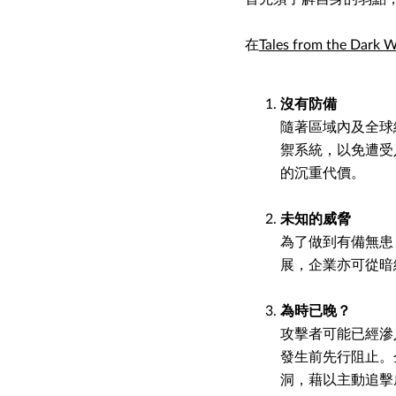
在
Tales from the Dark 
沒有防備
隨著區域內及全球
禦系統，以免遭受
的沉重代價。
未知的威脅
為了做到有備無患
展，企業亦可從暗網
為時已晚？
攻擊者可能已經滲
發生前先行阻止。
洞，藉以主動追擊