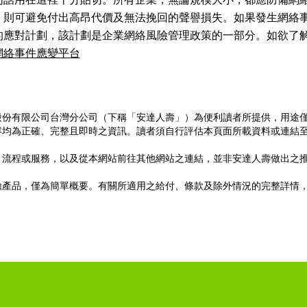
句話用在這裡十分貼切。所有企業，無論規模大小，都應防備網
，則可避免付出高昂代價及無法挽回的聲譽損失。如果發生網絡
的應對計劃，該計劃是企業網絡風險管理政策的一部分。如欲了
網絡事件應變平台
股份有限公司台灣分公司（下稱「安達人壽」）為便利讀者所提供，用途
容均為正確、完整且即時之資訊。讀者須自行評估本頁面所載資料或連結
、流程或服務，以及從本網站前往其他網站之連結，並非安達人壽做出之
險產品，僅為簡單概要。有關所適用之給付、條款及除外情況的完整詳情