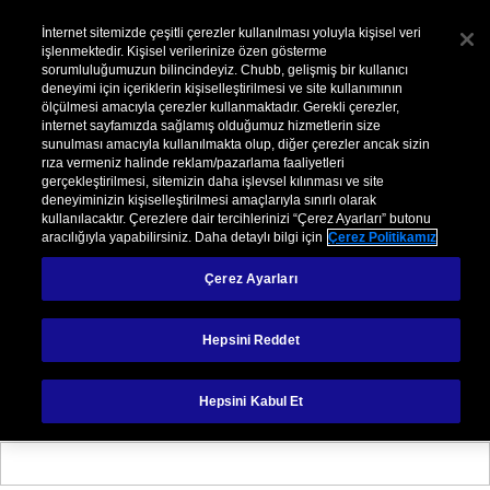
İnternet sitemizde çeşitli çerezler kullanılması yoluyla kişisel veri
işlenmektedir. Kişisel verilerinize özen gösterme
sorumluluğumuzun bilincindeyiz. Chubb, gelişmiş bir kullanıcı
deneyimi için içeriklerin kişiselleştirilmesi ve site kullanımının
ölçülmesi amacıyla çerezler kullanmaktadır. Gerekli çerezler,
internet sayfamızda sağlamış olduğumuz hizmetlerin size
sunulması amacıyla kullanılmakta olup, diğer çerezler ancak sizin
rıza vermeniz halinde reklam/pazarlama faaliyetleri
Bireysel
gerçekleştirilmesi, sitemizin daha işlevsel kılınması ve site
deneyiminizin kişiselleştirilmesi amaçlarıyla sınırlı olarak
Gösterdiğiniz ilgi için teşekkür ederiz. Lütfen
kullanılacaktır. Çerezlere dair tercihlerinizi “Çerez Ayarları” butonu
aracılığıyla yapabilirsiniz. Daha detaylı bilgi için
Çerez Politikamız
sorgulamalarınız için formu doldurup gönder butonunu
tıklayınız. Sizinle en kısa zamanda temasa geçeceğiz.
Çerez Ayarları
Hepsini Reddet
Hepsini Kabul Et
Ad