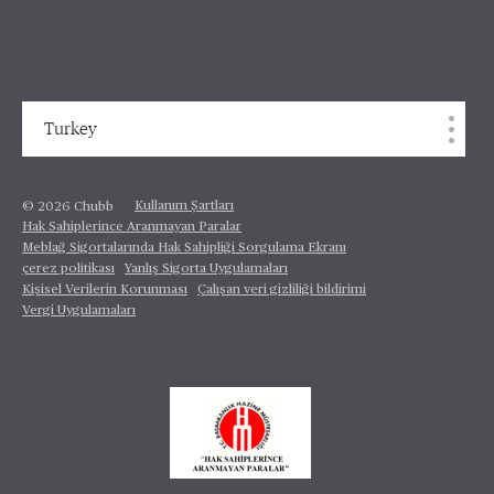
Turkey
Kullanım Şartları
© 2026 Chubb
Hak Sahiplerince Aranmayan Paralar
Meblağ Sigortalarında Hak Sahipliği Sorgulama Ekranı
çerez politikası
Yanlış Sigorta Uygulamaları
Kişisel Verilerin Korunması
Çalışan veri gizliliği bildirimi
Vergi Uygulamaları