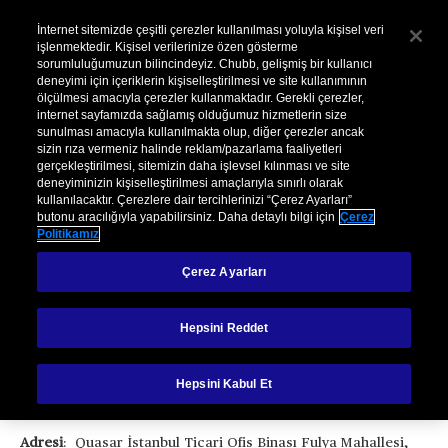
İnternet sitemizde çeşitli çerezler kullanılması yoluyla kişisel veri
işlenmektedir. Kişisel verilerinize özen gösterme
sorumluluğumuzun bilincindeyiz. Chubb, gelişmiş bir kullanıcı
deneyimi için içeriklerin kişiselleştirilmesi ve site kullanımının
ölçülmesi amacıyla çerezler kullanmaktadır. Gerekli çerezler,
internet sayfamızda sağlamış olduğumuz hizmetlerin size
sunulması amacıyla kullanılmakta olup, diğer çerezler ancak
sizin rıza vermeniz halinde reklam/pazarlama faaliyetleri
Kurumsal Bilgi
gerçekleştirilmesi, sitemizin daha işlevsel kılınması ve site
deneyiminizin kişiselleştirilmesi amaçlarıyla sınırlı olarak
kullanılacaktır. Çerezlere dair tercihlerinizi “Çerez Ayarları”
butonu aracılığıyla yapabilirsiniz. Daha detaylı bilgi için
Çerez
Politikamız
Çerez Ayarları
Chubb Türkiye Şirket Bilgilerimiz
Hepsini Reddet
Unvanı
: Chubb European Group SE Merkezi Fransa
Hepsini Kabul Et
Türkiye İstanbul Şubesi.
Adresi
: Quasar İstanbul Ticari Ofis Binası Fulya Mahallesi,