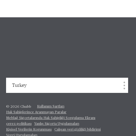
Turkey
Kullanım Şartları
© 2026 Chubb
Hak Sahiplerince Aranmayan Paralar
Meblağ Sigortalarında Hak Sahipliği Sorgulama Ekranı
çerez politikası
Yanlış Sigorta Uygulamaları
Kişisel Verilerin Korunması
Çalışan veri gizliliği bildirimi
Vergi Uygulamaları