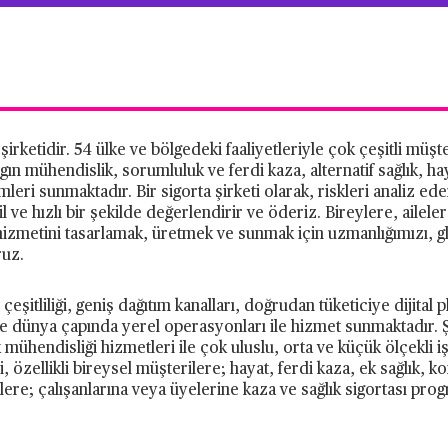
irketidir. 54 ülke ve bölgedeki faaliyetleriyle çok çeşitli müşt
ın mühendislik, sorumluluk ve ferdi kaza, alternatif sağlık, hay
eri sunmaktadır. Bir sigorta şirketi olarak, riskleri analiz ede
il ve hızlı bir şekilde değerlendirir ve öderiz. Bireylere, ailel
 hizmetini tasarlamak, üretmek ve sunmak için uzmanlığımızı, 
ruz.
şitliliği, geniş dağıtım kanalları, doğrudan tüketiciye dijital 
 ve dünya çapında yerel operasyonları ile hizmet sunmaktadır. Ş
 mühendisliği hizmetleri ile çok uluslu, orta ve küçük ölçekli 
i, özellikli bireysel müşterilere; hayat, ferdi kaza, ek sağlık, 
ylere; çalışanlarına veya üyelerine kaza ve sağlık sigortası pro