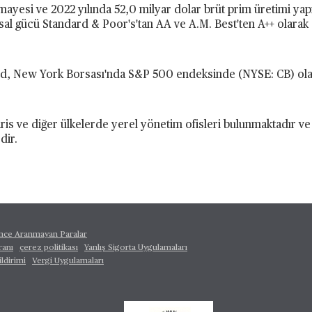
ayesi ve 2022 yılında 52,0 milyar dolar brüt prim üretimi yap
nansal gücü Standard & Poor's'tan AA ve A.M. Best'ten A++ olarak
ted, New York Borsası'nda S&P 500 endeksinde (NYSE: CB) ola
is ve diğer ülkelerde yerel yönetim ofisleri bulunmaktadır v
dir.
ince Aranmayan Paralar
ranı
çerez politikası
Yanlış Sigorta Uygulamaları
ildirimi
Vergi Uygulamaları