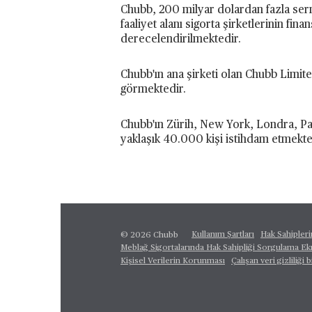
Chubb, 200 milyar dolardan fazla serm
faaliyet alanı sigorta şirketlerinin fi
derecelendirilmektedir.
Chubb'ın ana şirketi olan Chubb Limi
görmektedir.
Chubb'ın Zürih, New York, Londra, Par
yaklaşık 40.000 kişi istihdam etmekte
Kullanım Şartları
Hak Sahipler
© 2026 Chubb
Meblağ Sigortalarında Hak Sahipliği Sorgulama Ek
Kişisel Verilerin Korunması
Çalışan veri gizliliği b