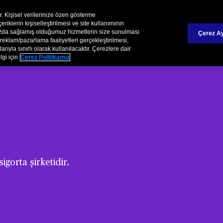
Chubb Hakkında
İş Olanakları
Raporlar /Yatırımcı İliş
ir. Kişisel verilerinize özen gösterme
iklerin kişiselleştirilmesi ve site kullanımının
mızda sağlamış olduğumuz hizmetlerin size sunulması
Çerez Ay
Kurumsal
Hasar Süreçler
reklam/pazarlama faaliyetleri gerçekleştirilmesi,
rıyla sınırlı olarak kullanılacaktır. Çerezlere dair
lgi için
Çerez Politikamız
gorta şirketidir.