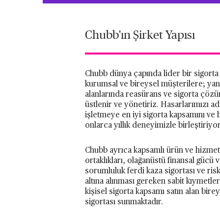
Chubb'ın Şirket Yapısı
Chubb dünya çapında lider bir sigorta ş
kurumsal ve bireysel müşterilere; yang
alanlarında reasürans ve sigorta çözüml
üstlenir ve yönetiriz. Hasarlarımızı ad
işletmeye en iyi sigorta kapsamını ve
onlarca yıllık deneyimizle birleştiriyo
Chubb ayrıca kapsamlı ürün ve hizmet çe
ortaklıkları, olağanüstü finansal gücü
sorumluluk ferdi kaza sigortası ve risk
altına alınması gereken sabit kıymetler
kişisel sigorta kapsamı satın alan bire
sigortası sunmaktadır.