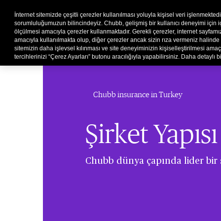
İnternet sitemizde çeşitli çerezler kullanılması yoluyla kişisel veri işlenmekted
sorumluluğumuzun bilincindeyiz. Chubb, gelişmiş bir kullanıcı deneyimi için içer
ölçülmesi amacıyla çerezler kullanmaktadır. Gerekli çerezler, internet sayfa
amacıyla kullanılmakta olup, diğer çerezler ancak sizin rıza vermeniz halinde 
sitemizin daha işlevsel kılınması ve site deneyiminizin kişiselleştirilmesi amaçla
tercihlerinizi “Çerez Ayarları” butonu aracılığıyla yapabilirsiniz. Daha detaylı bi
Chubb insurance in Turkey
Şirket Yapısı
Chubb dünya çapında lider bir si