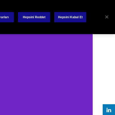
kileri
Bize Ulaşın
Basın
Bizden Haberler
arları
Hepsini Reddet
Hepsini Kabul Et
Search
imiz
Poliçe - Hasar Sorgulama
Şikayet