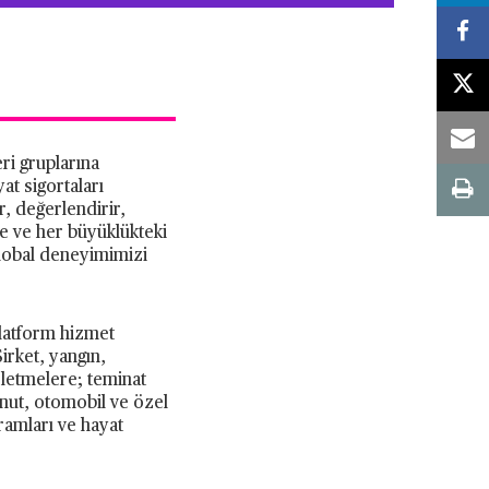
eri gruplarına
at sigortaları
r, değerlendirir,
ere ve her büyüklükteki
global deneyimimizi
platform hizmet
irket, yangın,
işletmelere; teminat
konut, otomobil ve özel
gramları ve hayat