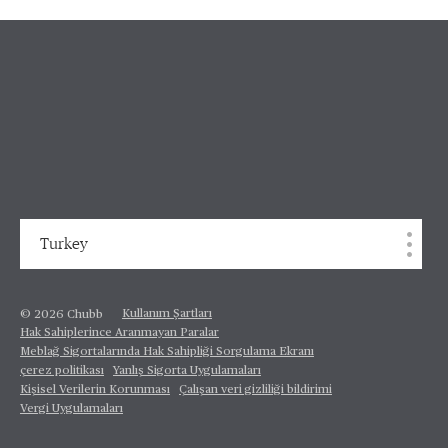
Turkey
Kullanım Şartları
© 2026 Chubb
Hak Sahiplerince Aranmayan Paralar
Meblağ Sigortalarında Hak Sahipliği Sorgulama Ekranı
çerez politikası
Yanlış Sigorta Uygulamaları
Kişisel Verilerin Korunması
Çalışan veri gizliliği bildirimi
Vergi Uygulamaları