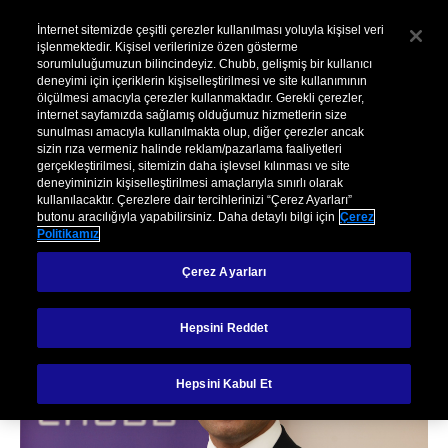
İnternet sitemizde çeşitli çerezler kullanılması yoluyla kişisel veri
işlenmektedir. Kişisel verilerinize özen gösterme
sorumluluğumuzun bilincindeyiz. Chubb, gelişmiş bir kullanıcı
deneyimi için içeriklerin kişiselleştirilmesi ve site kullanımının
ölçülmesi amacıyla çerezler kullanmaktadır. Gerekli çerezler,
internet sayfamızda sağlamış olduğumuz hizmetlerin size
sunulması amacıyla kullanılmakta olup, diğer çerezler ancak
sizin rıza vermeniz halinde reklam/pazarlama faaliyetleri
Caner Kızılcık
gerçekleştirilmesi, sitemizin daha işlevsel kılınması ve site
deneyiminizin kişiselleştirilmesi amaçlarıyla sınırlı olarak
kullanılacaktır. Çerezlere dair tercihlerinizi “Çerez Ayarları”
butonu aracılığıyla yapabilirsiniz. Daha detaylı bilgi için
Çerez
Politikamız
Çerez Ayarları
Hepsini Reddet
Hepsini Kabul Et