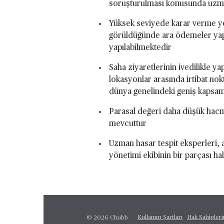
soruşturulması konusunda uzman 
Yüksek seviyede karar verme ye
görüldüğünde ara ödemeler yapıl
yapılabilmektedir
Saha ziyaretlerinin ivedilikle y
lokasyonlar arasında irtibat no
dünya genelindeki geniş kapsam
Parasal değeri daha düşük hacmi
mevcuttur
Uzman hasar tespit eksperleri, 
yönetimi ekibinin bir parçası h
Kullanım Şartları
Hak Sahipler
© 2026 Chubb