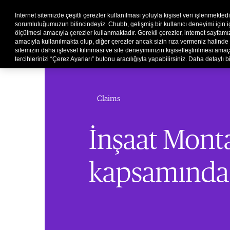
İnternet sitemizde çeşitli çerezler kullanılması yoluyla kişisel veri işlenmekted
sorumluluğumuzun bilincindeyiz. Chubb, gelişmiş bir kullanıcı deneyimi için içer
ölçülmesi amacıyla çerezler kullanmaktadır. Gerekli çerezler, internet sayfa
amacıyla kullanılmakta olup, diğer çerezler ancak sizin rıza vermeniz halinde 
sitemizin daha işlevsel kılınması ve site deneyiminizin kişiselleştirilmesi amaçla
tercihlerinizi “Çerez Ayarları” butonu aracılığıyla yapabilirsiniz. Daha detaylı bi
Claims
İnşaat Monta
kapsamında h