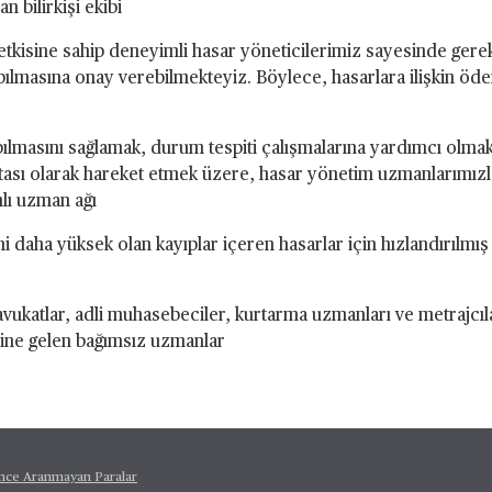
bilirkişi ekibi
tkisine sahip deneyimli hasar yöneticilerimiz sayesinde gere
masına onay verebilmekteyiz. Böylece, hasarlara ilişkin ödem
apılmasını sağlamak, durum tespiti çalışmalarına yardımcı olmak
ktası olarak hareket etmek üzere, hasar yönetim uzmanlarımızla 
lı uzman ağı
 daha yüksek olan kayıplar içeren hasarlar için hızlandırılmış 
avukatlar, adli muhasebeciler, kurtarma uzmanları ve metrajcı
aline gelen bağımsız uzmanlar
ince Aranmayan Paralar