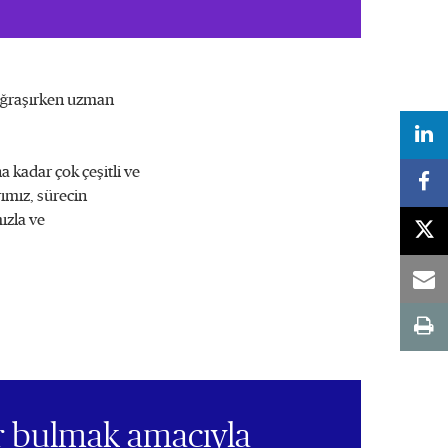
e uğraşırken uzman
 kadar çok çeşitli ve
rımız, sürecin
ızla ve
r bulmak amacıyla