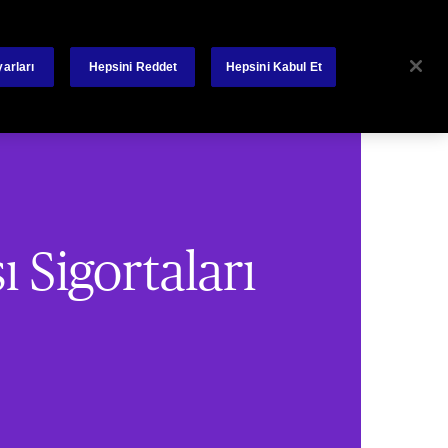
kileri
Bize Ulaşın
Basın
Bizden Haberler
arları
Hepsini Reddet
Hepsini Kabul Et
Search
imiz
Poliçe - Hasar Sorgulama
Şikayet
 Sigortaları