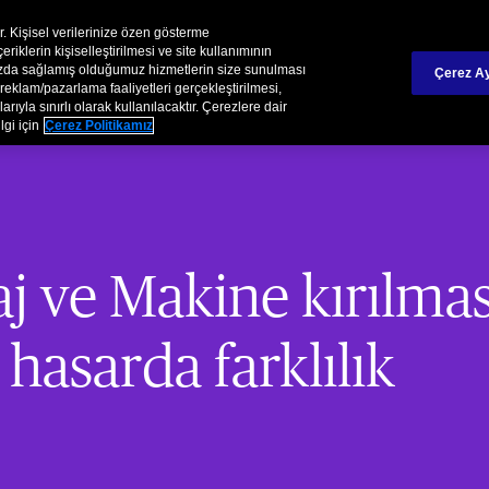
Chubb Hakkında
İş Olanakları
Raporlar /Yatırımcı İliş
ir. Kişisel verilerinize özen gösterme
iklerin kişiselleştirilmesi ve site kullanımının
mızda sağlamış olduğumuz hizmetlerin size sunulması
Çerez Ay
Kurumsal
Hasar Süreçler
reklam/pazarlama faaliyetleri gerçekleştirilmesi,
rıyla sınırlı olarak kullanılacaktır. Çerezlere dair
lgi için
Çerez Politikamız
j ve Makine kırılması
asarda farklılık