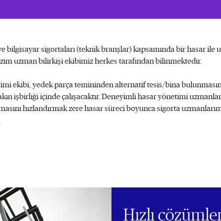
 ve bilgisayar sigortaları (teknik branşlar) kapsamında bir hasar il
bizim uzman bilirkişi ekibimiz herkes tarafından bilinmektedir.
mi ekibi, yedek parça temininden alternatif tesis/bina bulunmasına
kın işbirliği içinde çalışacaktır. Deneyimli hasar yönetimi uzmanla
masını hızlandırmak zere hasar süreci boyunca sigorta uzmanlarım
.
Hızlı çözümle