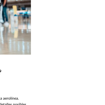
?
a aerolínea.
etalles posibles,