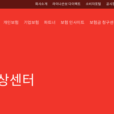
회사소개
라이나손보 다이렉트
소비자포털
공시
개인보험
기업보험
파트너
보험 인사이트
보험금 청구센
상센터