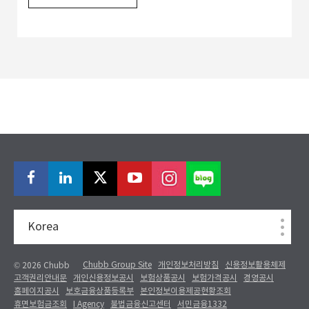
Korea
Chubb Group Site
개인정보처리방침
신용정보활용체제
© 2026 Chubb
고객권리안내문
개인신용정보공시
보험상품공시
보험가격공시
경영공시
홈페이지공시
보호금융상품등록부
본인정보이용제공현황조회
휴면보험금조회
I Agency
불법금융신고센터
서민금융1332