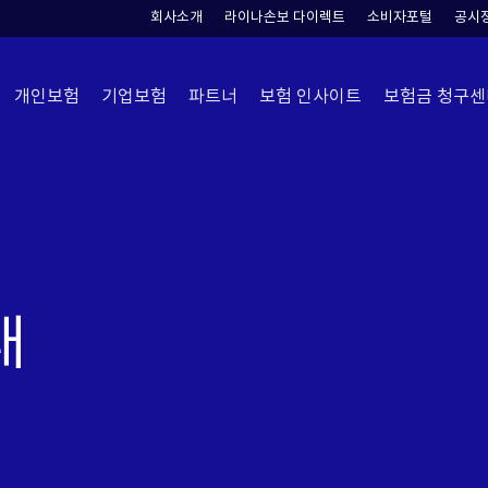
회사소개
라이나손보 다이렉트
소비자포털
공시
개인보험
기업보험
파트너
보험 인사이트
보험금 청구센
내