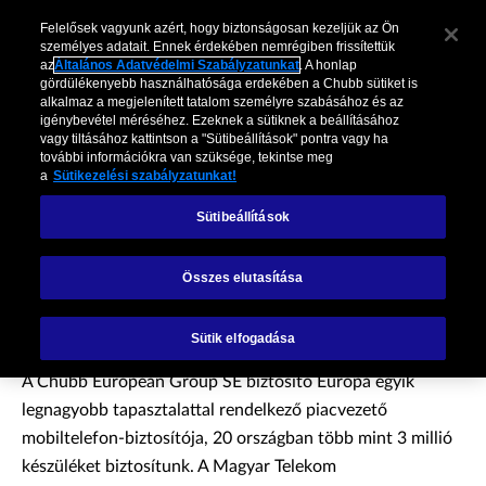
Felelősek vagyunk azért, hogy biztonságosan kezeljük az Ön
személyes adatait. Ennek érdekében nemrégiben frissítettük
az
Általános Adatvédelmi Szabályzatunkat
. A honlap
gördülékenyebb használhatósága erdekében a Chubb sütiket is
alkalmaz a megjelenített tatalom személyre szabásához és az
igénybevétel méréséhez. Ezeknek a sütiknek a beállításához
vagy tiltásához kattintson a "Sütibeállítások" pontra vagy ha
további információkra van szüksége, tekintse meg
a
Sütikezelési szabályzatunkat!
Sütibeállítások
Telekom
Összes elutasítása
készülékbiztosítás
Sütik elfogadása
A Chubb European Group SE biztosító Európa egyik
legnagyobb tapasztalattal rendelkező piacvezető
mobiltelefon-biztosítója, 20 országban több mint 3 millió
készüléket biztosítunk. A Magyar Telekom