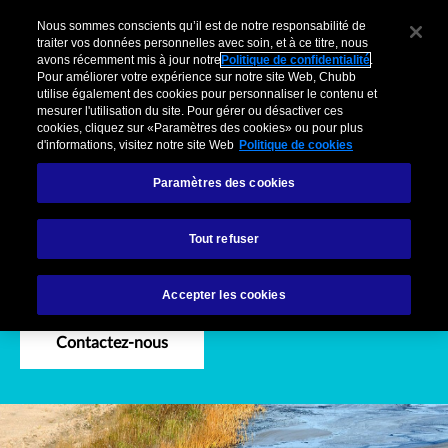
Environmental Incident Alert
Pour Clients Entreprises
Courtiers
Organisations partenaires
C
Nous sommes conscients qu’il est de notre responsabilité de
traiter vos données personnelles avec soin, et à ce titre, nous
avons récemment mis à jour notre
Politique de confidentialité
.
Menu
Pour améliorer votre expérience sur notre site Web, Chubb
utilise également des cookies pour personnaliser le contenu et
mesurer l'utilisation du site. Pour gérer ou désactiver ces
cookies, cliquez sur «Paramètres des cookies» ou pour plus
d'informations, visitez notre site Web
Politique de cookies
Paramètres des cookies
Assurances environnement
Environmental Incident Alert
Tout refuser
Environmental Incident Alert
Accepter les cookies
Contactez-nous