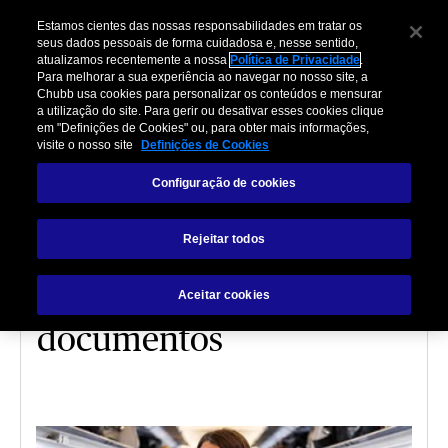
Estamos cientes das nossas responsabilidades em tratar os
seus dados pessoais de forma cuidadosa e, nesse sentido,
atualizamos recentemente a nossa
Política de Privacidade
.
Para melhorar a sua experiência ao navegar no nosso site, a
Chubb usa cookies para personalizar os conteúdos e mensurar
a utilização do site. Para gerir ou desativar esses cookies clique
em "Definições de Cookies" ou, para obter mais informações,
visite o nosso site
Definições de Cookies
VIAGEM
Configuração de cookies
Requisitos para viajar ao
Rejeitar todos
México saindo do Brasil:
guia completo de vistos e
Aceitar cookies
documentos