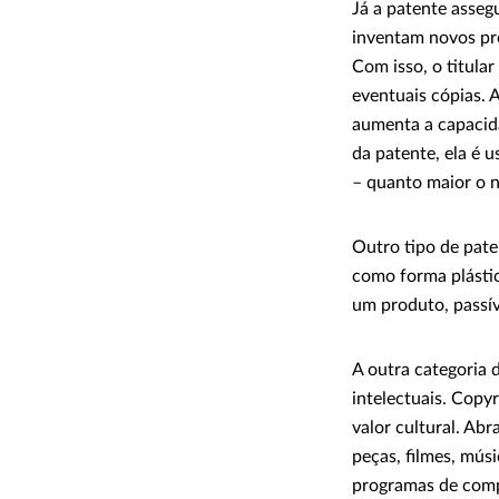
Já a patente asseg
inventam novos pro
Com isso, o titula
eventuais cópias. 
aumenta a capacida
da patente, ela é 
– quanto maior o n
Outro tipo de pate
como forma plástic
um produto, passív
A outra categoria d
intelectuais. Copy
valor cultural. Abr
peças, filmes, músi
programas de comp