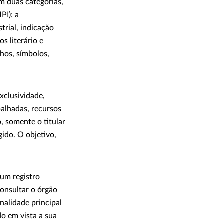
m duas categorias,
PI): a
trial, indicação
s literário e
nhos, símbolos,
xclusividade,
alhadas, recursos
, somente o titular
ido. O objetivo,
 um registro
consultar o órgão
inalidade principal
do em vista a sua