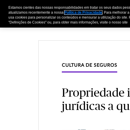
Estamos cientes das nossas responsabilidades em tratar os seus dados pess
Pessoas e Família
E
atualizamos recentemente a nossa
Política de Privacidade
. Para melhorar a
usa cookies para personalizar os conteúdos e mensurar a utilização do site. 
"Definições de Cookies" ou, para obter mais informações, visite o nosso site
CULTURA DE SEGUROS
Propriedade i
jurídicas a q