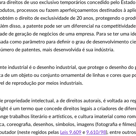
ura direitos de uso exclusivo temporários concedido pelo Estado
dutos, processos ou fazem aperfeiçoamentos destinados à aplic
r obtém o direito de exclusividade de 20 anos, protegendo o pro
Além disso, a patente pode ser um diferencial na competitividad
de de geração de negócios de uma empresa. Para se ter uma ide
usada como parâmetro para definir o grau de desenvolvimento cie
úmero de patentes, mais desenvolvida é sua indústria.
nte industrial é o desenho industrial, que protege o desenho do 
a de um objeto ou conjunto ornamental de linhas e cores que po
el de reprodução por meios industriais.
e propriedade intelectual, a de direitos autorais, é voltada ao re
right é um termo que concede direitos legais a criadores de difer
ange trabalhos literário e artísticos, e cultura imaterial como r
ca, coreografia, desenhos, símbolos, imagens (fotografia e filmes)
utador (neste regidos pelas
Leis 9.609
e
9.610/98
), entre outros