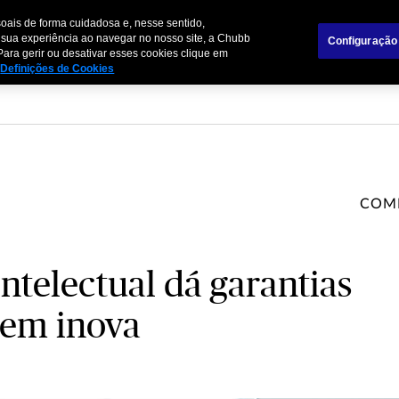
oais de forma cuidadosa e, nesse sentido,
mpresas
Parceiros de Negócios
 sua experiência ao navegar no nosso site, a Chubb
Configuração
Para gerir ou desativar esses cookies clique em
Definições de Cookies
COM
ntelectual dá garantias
uem inova