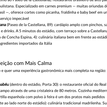
aulistana. Especializado em carnes premium — muitas oriundas d
asil —, oferece cortes como picanha, fraldinha e baby beef em 
serviço impecável
lana
(Paseo de la Castellana, 89): cardápio amplo com pinchos, s
e drinks. A 5 minutos do estádio, com terraço sobre a Castellan
 de Concha Espina, 4): culinária italiana bem em frente ao estádi
gredientes importados da Itália
eição com Mais Calma
 e quer uma experiência gastronômica mais completa na região:
nabéu
(dentro do estádio, Porta 30): o restaurante oficial do Rea
 campo através de uma cristaleira de 80 metros. Cozinha medite
ortilla espanhola com polvo à feira é um dos pratos mais pedidos
te ao lado norte do estádio): culinária tradicional madrilenha. S