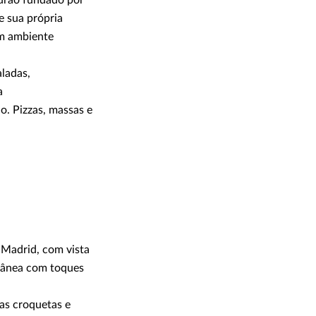
e sua própria
um ambiente
aladas,
a
o. Pizzas, massas e
l Madrid, com vista
rrânea com toques
uas croquetas e