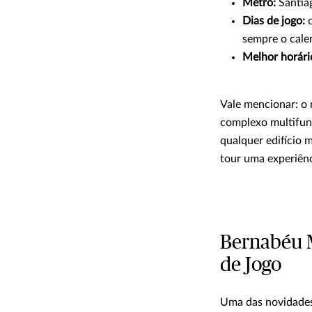
Metrô:
Santiag
Dias de jogo:
o
sempre o calen
Melhor horári
Vale mencionar: o
complexo multifunc
qualquer edifício
tour uma experiênc
Bernabéu M
de Jogo
Uma das novidades