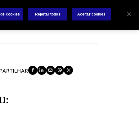
Sobre
Sinistros
Contate-nos
Condições Gerais
 de cookies
Rejeitar todos
Aceitar cookies
PARTILHAR
u: