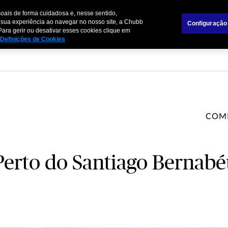
oais de forma cuidadosa e, nesse sentido,
mpresas
Parceiros de Negócios
 sua experiência ao navegar no nosso site, a Chubb
Configuração
Para gerir ou desativar esses cookies clique em
Definições de Cookies
COM
Perto do Santiago Bernabé