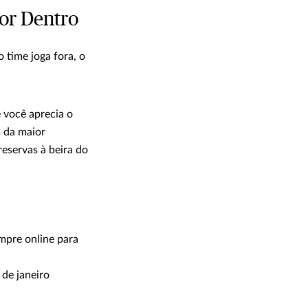
Por Dentro
time joga fora, o
 você aprecia o
s da maior
reservas à beira do
ompre online para
de janeiro