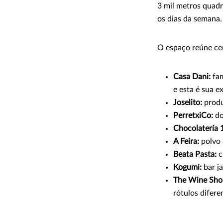
3 mil metros quadr
os dias da semana.
O espaço reúne cer
Casa Dani:
fam
e esta é sua e
Joselito:
produ
PerretxiCo:
do
Chocolatería 
A Feira:
polvo à
Beata Pasta:
c
Kogumi:
bar j
The Wine Sho
rótulos difere