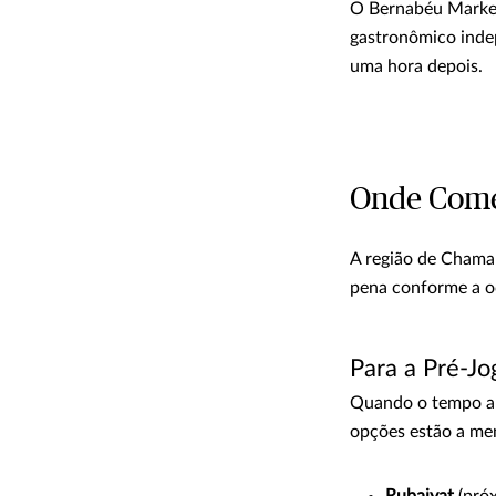
O Bernabéu Market
gastronômico indep
uma hora depois.
Onde Comer
A região de Chamar
pena conforme a o
Para a Pré-Jo
Quando o tempo ape
opções estão a me
Rubaiyat
(próx