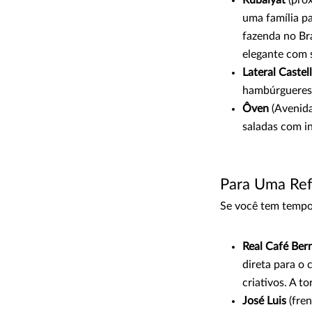
uma família p
fazenda no Br
elegante com 
Lateral Castel
hambúrgueres 
Ôven
(Avenida
saladas com in
Para Uma Ref
Se você tem tempo
Real Café Ber
direta para o
criativos. A t
José Luis
(fren