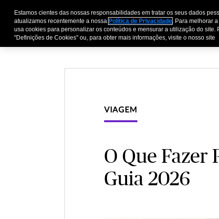
Estamos cientes das nossas responsabilidades em tratar os seus dados pess
Pessoas e Família
E
atualizamos recentemente a nossa
Política de Privacidade
. Para melhorar a
usa cookies para personalizar os conteúdos e mensurar a utilização do site. 
"Definições de Cookies" ou, para obter mais informações, visite o nosso site
VIAGEM
O Que Fazer 
Guia 2026