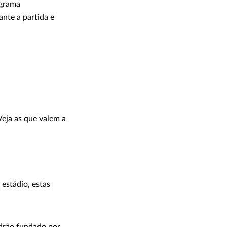
ograma
ante a partida e
eja as que valem a
estádio, estas
adrão fundado por