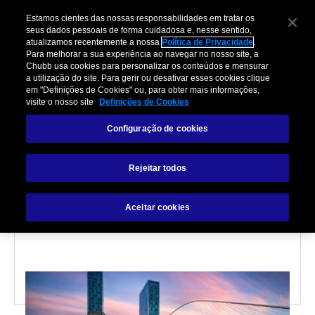
Estamos cientes das nossas responsabilidades em tratar os
seus dados pessoais de forma cuidadosa e, nesse sentido,
atualizamos recentemente a nossa
Política de Privacidade
.
Para melhorar a sua experiência ao navegar no nosso site, a
Chubb usa cookies para personalizar os conteúdos e mensurar
a utilização do site. Para gerir ou desativar esses cookies clique
em "Definições de Cookies" ou, para obter mais informações,
visite o nosso site
Definições de Cookies
VIAGEM
Configuração de cookies
O Que Fazer em Bilbao:
Rejeitar todos
Futebol e Cultura Basca |
Guia Completo 2026
Aceitar cookies