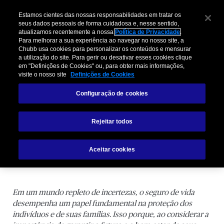
Estamos cientes das nossas responsabilidades em tratar os
seus dados pessoais de forma cuidadosa e, nesse sentido,
atualizamos recentemente a nossa
Política de Privacidade
.
Para melhorar a sua experiência ao navegar no nosso site, a
Chubb usa cookies para personalizar os conteúdos e mensurar
a utilização do site. Para gerir ou desativar esses cookies clique
em "Definições de Cookies" ou, para obter mais informações,
visite o nosso site
Definições de Cookies
Seguro de Vida: Tranquilidade e Paz
Configuração de cookies
de Espírito para segurados e
familiares
Rejeitar todos
Aceitar cookies
Em um mundo repleto de incertezas, o seguro de vida
desempenha um papel fundamental na proteção dos
indivíduos e de suas famílias. Isso porque, ao considerar a