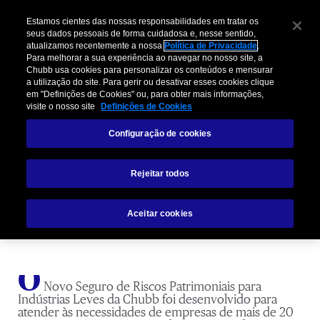
Estamos cientes das nossas responsabilidades em tratar os
seus dados pessoais de forma cuidadosa e, nesse sentido,
atualizamos recentemente a nossa
Política de Privacidade
.
Para melhorar a sua experiência ao navegar no nosso site, a
Chubb usa cookies para personalizar os conteúdos e mensurar
a utilização do site. Para gerir ou desativar esses cookies clique
em "Definições de Cookies" ou, para obter mais informações,
visite o nosso site
Definições de Cookies
Proteção para as empresas no
Configuração de cookies
cenário de superação da pandemia
Rejeitar todos
Aceitar cookies
O
Novo Seguro de Riscos Patrimoniais para
Indústrias Leves da Chubb foi desenvolvido para
atender às necessidades de empresas de mais de 20