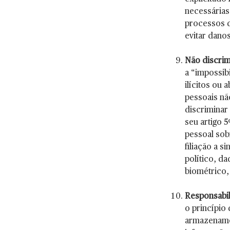
necessárias
processos d
evitar dano
Não discri
a “impossib
ilícitos ou 
pessoais nã
discriminar 
seu artigo 
pessoal sobr
filiação a s
político, d
biométrico,
Responsabil
o princípio
armazenamen