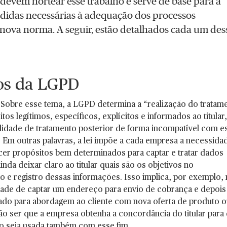
 devem nortear esse trabalho e serve de base para a
didas necessárias à adequação dos processos
 nova norma. A seguir, estão detalhados cada um des
os da LGPD
 Sobre esse tema, a LGPD determina a “realização do tratam
tos legítimos, específicos, explícitos e informados ao titular,
lidade de tratamento posterior de forma incompatível com e
.” Em outras palavras, a lei impõe a cada empresa a necessida
cer propósitos bem determinados para captar e tratar dados
inda deixar claro ao titular quais são os objetivos no
o e registro dessas informações. Isso implica, por exemplo, 
dade de captar um endereço para envio de cobrança e depois
ado para abordagem ao cliente com nova oferta de produto 
não ser que a empresa obtenha a concordância do titular para
o seja usada também com esse fim.