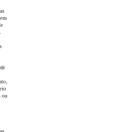
as
evem
de
.
s
tir
nto,
eio
s ou
as