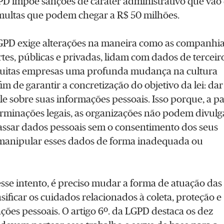
PD impõe sanções de caráter administrativo que vão
multas que podem chegar a R$ 50 milhões.
LGPD exige alterações na maneira como as companhi
tes, públicas e privadas, lidam com dados de terceir
muitas empresas uma profunda mudança na cultura
fim de garantir a concretização do objetivo da lei: dar
e sobre suas informações pessoais. Isso porque, a pa
rminações legais, as organizações não podem divulga
ssar dados pessoais sem o consentimento dos seus
 manipular esses dados de forma inadequada ou
esse intento, é preciso mudar a forma de atuação das
sificar os cuidados relacionados à coleta, proteção e
ções pessoais. O artigo 6º. da LGPD destaca os dez