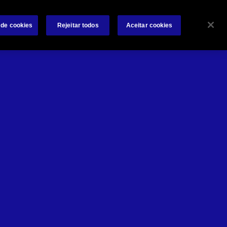
e conosco
Investidores
Notícias
Contate-nos
 de cookies
Rejeitar todos
Aceitar cookies
Search
 Negócios
Sinistros
Ideias e Recursos