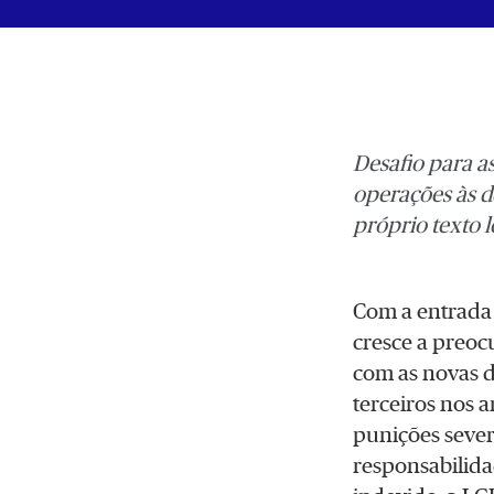
Desafio para a
operações às d
próprio texto l
Com a entrada
cresce a preo
com as novas 
terceiros nos am
punições seve
responsabilida