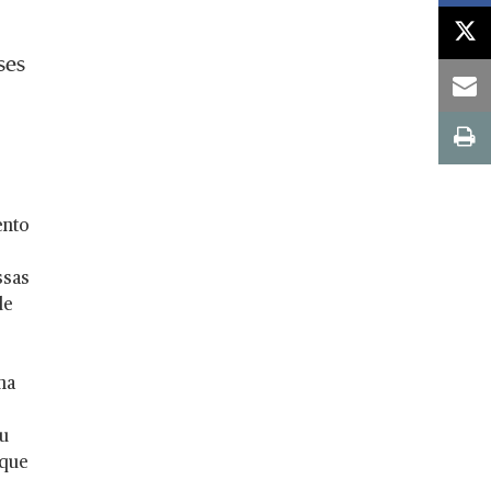
ses
ento
ssas
de
na
ou
 que