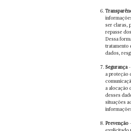
Transparên
informações
ser claras,
repasse dos
Dessa forma
tratamento 
dados, resg
Segurança
–
a proteção 
comunicação
a alocação 
desses dad
situações ac
informaçõe
Prevenção
–
explicitado