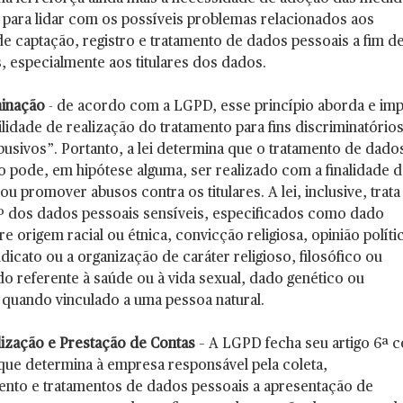
 para lidar com os possíveis problemas relacionados aos
e captação, registro e tratamento de dados pessoais a fim d
s, especialmente aos titulares dos dados.
minação
- de acordo com a LGPD, esse princípio aborda e im
ilidade de realização do tratamento para fins discriminatório
abusivos”. Portanto, a lei determina que o tratamento de dado
o pode, em hipótese alguma, ser realizado com a finalidade 
ou promover abusos contra os titulares. A lei, inclusive, trat
5º dos dados pessoais sensíveis, especificados como dado
e origem racial ou étnica, convicção religiosa, opinião políti
indicato ou a organização de caráter religioso, filosófico ou
ado referente à saúde ou à vida sexual, dado genético ou
 quando vinculado a uma pessoa natural.
ização e Prestação de Contas
– A LGPD fecha seu artigo 6ª 
 que determina à empresa responsável pela coleta,
to e tratamentos de dados pessoais a apresentação de