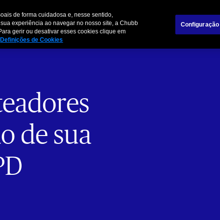
Sobre nós
Trabalh
oais de forma cuidadosa e, nesse sentido,
 sua experiência ao navegar no nosso site, a Chubb
Configuração
Para gerir ou desativar esses cookies clique em
Pessoas e Famílias
Empresas
Parceiros de
Definições de Cookies
teadores
o de sua
PD