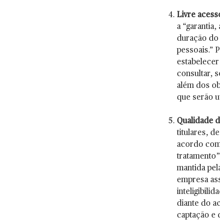
Livre acess
a “garantia,
duração do 
pessoais.” 
estabelecer
consultar, 
além dos ob
que serão ut
Qualidade 
titulares, d
acordo com 
tratamento”
mantida pel
empresa ass
inteligibil
diante do a
captação e 