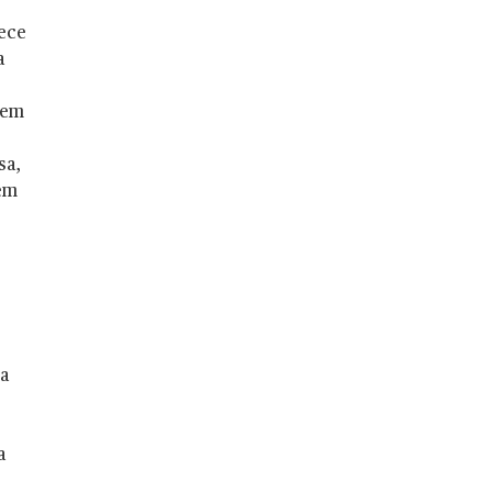
lece
a
vem
sa,
 em
s
 a
s
a