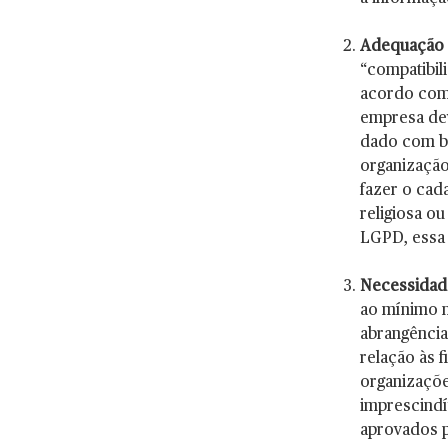
Adequação
“compatibil
acordo com 
empresa dev
dado com ba
organizaçã
fazer o cad
religiosa o
LGPD, essa e
Necessidad
ao mínimo n
abrangência
relação às 
organizaçõe
imprescindí
aprovados p