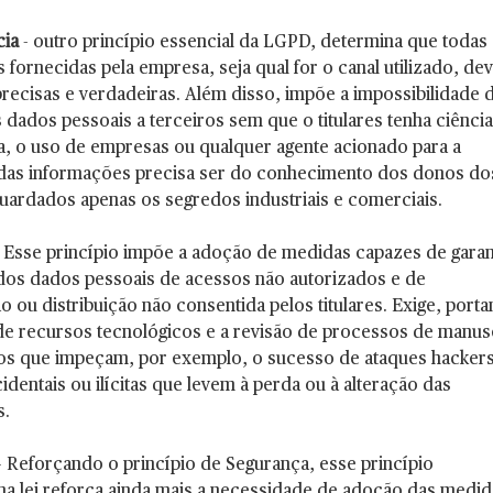
cia
- outro princípio essencial da LGPD, determina que todas 
 fornecidas pela empresa, seja qual for o canal utilizado, d
 precisas e verdadeiras. Além disso, impõe a impossibilidade 
 dados pessoais a terceiros sem que o titulares tenha ciência
, o uso de empresas ou qualquer agente acionado para a
das informações precisa ser do conhecimento dos donos do
uardados apenas os segredos industriais e comerciais.
 Esse princípio impõe a adoção de medidas capazes de garan
dos dados pessoais de acessos não autorizados e de
 ou distribuição não consentida pelos titulares. Exige, porta
de recursos tecnológicos e a revisão de processos de manus
os que impeçam, por exemplo, o sucesso de ataques hacker
identais ou ilícitas que levem à perda ou à alteração das
s.
 Reforçando o princípio de Segurança, esse princípio
 na lei reforça ainda mais a necessidade de adoção das medid