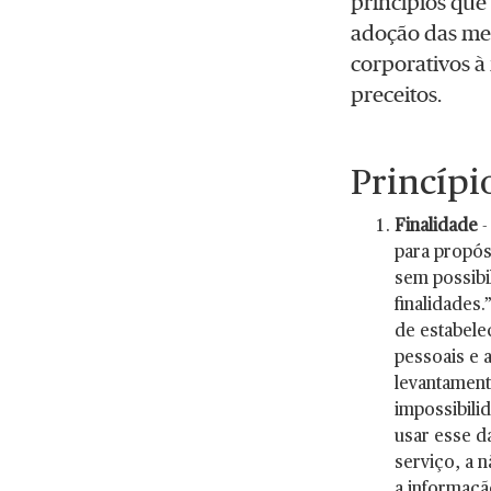
princípios que
adoção das me
corporativos à
preceitos.
Princípi
Finalidade
-
para propósi
sem possibi
finalidades
de estabele
pessoais e a
levantament
impossibili
usar esse d
serviço, a 
a informaçã