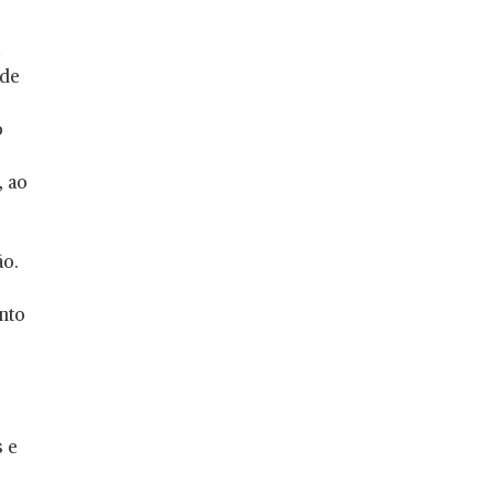
 de
o
, ao
ão.
ento
s e