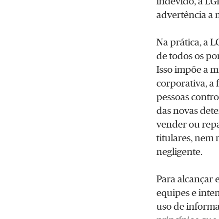
indevido, a LG
advertência a 
Na prática, a 
de todos os por
Isso impõe a 
corporativa, a 
pessoas control
das novas dete
vender ou repa
titulares, nem
negligente.
Para alcançar 
equipes e inten
uso de informa