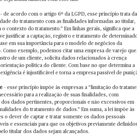
– de acordo com o artigo 6º da LGPD, esse princípio trata da
idade do tratamento com as finalidades informadas ao titular,
o contexto do tratamento.” Em linhas gerais, significa que a
e justificar a captação, registro e tratamento de determinad
se em sua importância para o modelo de negócios da
o. Como exemplo, podemos citar uma empresa de varejo que
astro de um cliente, solicita dados relacionados à crença
u orientação política do cliente. Com base no que determina a
xigência é injustificável e torna a empresa passível de puniç
e
– esse princípio impõe às empresas a “limitação do tratam
ecessário para a realização de suas finalidades, com
 dos dados pertinentes, proporcionais e não excessivos em
finalidades do tratamento de dados.” Em suma, a lei impõe às
s o dever de captar e tratar somente os dados pessoais
veis e essenciais para que os objetivos previamente definido
elo titular dos dados sejam alcançados.