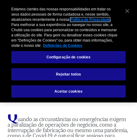
Estamos cientes das nossas responsabilidades em tratar os
seus dados pessoais de forma cuidadosa e, nesse sentido,
atualizamos recentemente a nossa
Política de Privacidade
.
Para melhorar a sua experiência ao navegar no nosso site, a
Chubb usa cookies para personalizar os conteúdos e mensurar
a utilização do site. Para gerir ou desativar esses cookies clique
em "Definições de Cookies" ou, para obter mais informações,
visite o nosso site
Definições de Cookies
6 Etapas para Preparar sua
Configuração de cookies
Instalação Comercial para a
Reabertura
Rejeitar todos
Aceitar cookies
Q
uando as circunstâncias ou emergências exigem
a paralização de operações de negócios, como a
interrupção de fabricação ou mesmo uma pandemia,
como a de Covid-19, é natural ficar ansioso para