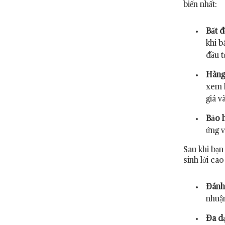
biến nhất:
Bất đ
khi b
đầu t
Hàng
xem l
giá v
Bảo 
ứng v
Sau khi bạn
sinh lời ca
Đánh 
nhuận
Đa d