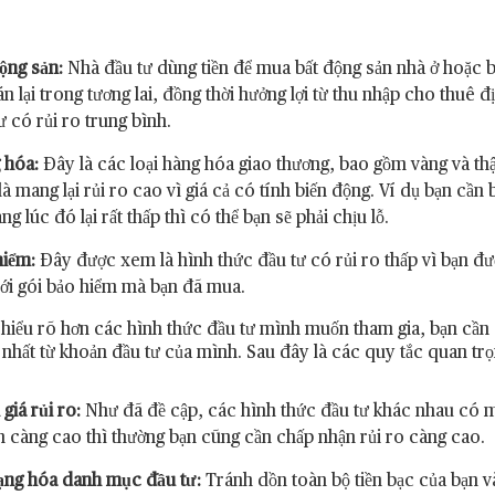
ộng sản:
Nhà đầu tư dùng tiền để mua bất động sản nhà ở hoặc bấ
án lại trong tương lai, đồng thời hưởng lợi từ thu nhập cho thuê 
ư có rủi ro trung bình.
 hóa:
Đây là các loại hàng hóa giao thương, bao gồm vàng và t
à mang lại rủi ro cao vì giá cả có tính biến động. Ví dụ bạn cần
àng lúc đó lại rất thấp thì có thể bạn sẽ phải chịu lỗ.
hiểm:
Đây được xem là hình thức đầu tư có rủi ro thấp vì bạn đ
ới gói bảo hiểm mà bạn đã mua.
 hiểu rõ hơn các hình thức đầu tư mình muốn tham gia, bạn cần
o nhất từ khoản đầu tư của mình. Sau đây là các quy tắc quan trọ
giá rủi ro:
Như đã đề cập, các hình thức đầu tư khác nhau có m
 càng cao thì thường bạn cũng cần chấp nhận rủi ro càng cao.
ạng hóa danh mục đầu tư:
Tránh dồn toàn bộ tiền bạc của bạn v