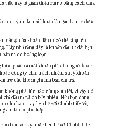
 việc này là giảm thiểu rủi ro bằng cách chia
à 5 năm. Lý do là mọi khoản lỗ ngắn hạn sẽ được
tiềm năng) của khoản đầu tư có thể tăng lên
ng. Hãy nhớ rằng đây là khoản đầu tư dài hạn.
g bán ra do hoảng loạn.
 luôn phải trả một khoản phí cho người khác
n hoặc công ty chịu trách nhiệm xử lý khoản
khi trừ các khoản phí mà bạn chi trả.
ư không phải lúc nào cũng sinh lời, vì vậy có
ì chỉ đầu tư tối đa bấy nhiêu. Nếu bạn đang
 ưu cho bạn. Hãy liên hệ với Chubb Life Việt
ng án đầu tư phù hợp.
p cho bạn
tại đây
​​hoặc liên hệ với Chubb Life