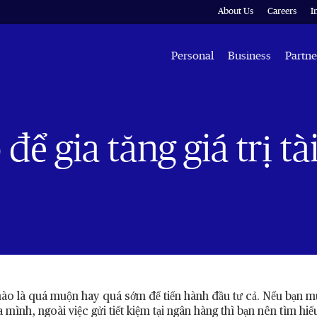
About Us
Careers
I
Personal
Business
Partne
ể gia tăng giá trị tà
ào là quá muộn hay quá sớm để tiến hành đầu tư cả. Nếu bạn muốn
a mình, ngoài việc gửi tiết kiệm tại ngân hàng thì bạn nên tìm h