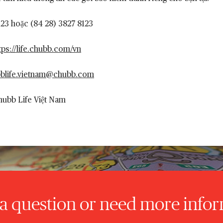
123 hoặc (84 28) 3827 8123
tps://life.chubb.com/vn
blife.vietnam@chubb.com
hubb Life Việt Nam
a question or need more info