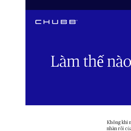
Làm thế nào đ
Không khi n
nhàn rỗi củ