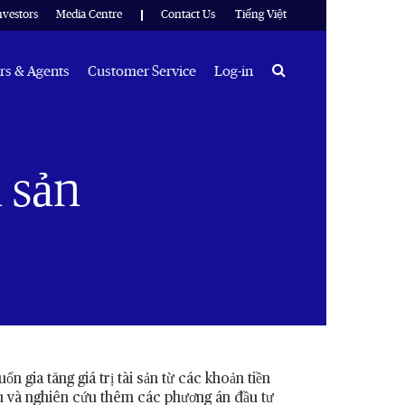
nvestors
Media Centre
Contact Us
Tiếng Việt
Search
rs & Agents
Customer Service
Log-in
i sản
 gia tăng giá trị tài sản từ các khoản tiền
iểu và nghiên cứu thêm các phương án đầu tư