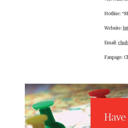
Hotline: *8
Website:
ht
Email:
chub
Fanpage: C
Have 