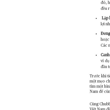
đó, h
đều r
Lập 
lợi n
Đừng 
hoặc 
Các n
Cảnh 
ví dụ
đầu t
Trước khi t
một mẹo cho
tìm một hìn
Nam để cùng
Cùng Chubb
Việt Nam để