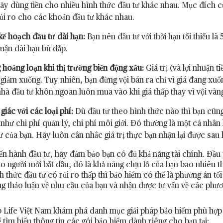
ãy dùng tiền cho nhiều hình thức đầu tư khác nhau. Mục đích của
ủi ro cho các khoản đầu tư khác nhau.
kế hoạch đầu tư dài hạn:
Bạn nên đầu tư với thời hạn tối thiểu l
huận dài hạn bù đắp.
hoảng loạn khi thị trường biến động xấu:
Giá trị (và lợi nhuận 
giảm xuống. Tuy nhiên, bạn đừng vội bán ra chỉ vì giá đang xuố
hà đầu tư khôn ngoan luôn mua vào khi giá thấp thay vì vội vàn
giác với các loại phí:
Dù đầu tư theo hình thức nào thì bạn cũng
 như chi phí quản lý, chi phí môi giới. Đó thường là một cá nhâ
ư của bạn. Hãy luôn cân nhắc giá trị thực bạn nhận lại được sau 
iến hành đầu tư, hãy đảm bảo bạn có đủ khả năng tài chính. Đầu t
 người mới bắt đầu, đó là khả năng chịu lỗ của bạn bao nhiêu th
h thức đầu tư có rủi ro thấp thì bảo hiểm có thể là phương án tối
 thảo luận về nhu cầu của bạn và nhận được tư vấn về các phươ
 Life Việt Nam khám phá danh mục giải pháp bảo hiểm phù hợ
 tìm hiểu thông tin các gói bảo hiểm dành riêng cho bạn tại: