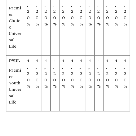
,
,
,
,
,
,
,
,
,
,
,
,
Premi
2
2
2
2
2
2
2
2
2
2
2
2
er
0
0
0
0
0
0
0
0
0
0
0
0
Choic
%
%
%
%
%
%
%
%
%
%
%
%
e
Univer
sal
Life
PYUL
4
4
4
4
4
4
4
4
4
4
4
4
,
,
,
,
,
,
,
,
,
,
,
,
Premi
2
2
2
2
2
2
2
2
2
2
2
2
er
0
0
0
0
0
0
0
0
0
0
0
0
Youth
%
%
%
%
%
%
%
%
%
%
%
%
Univer
sal
Life