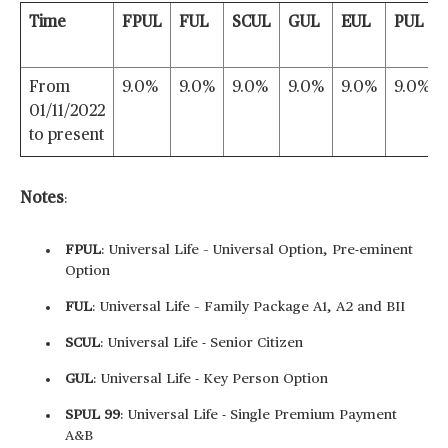
Time
FPUL
FUL
SCUL
GUL
EUL
PUL
From
9.0%
9.0%
9.0%
9.0%
9.0%
9.0%
01/11/2022
to present
Notes
:
FPUL
: Universal Life – Universal Option, Pre-eminent
Option
FUL
: Universal Life – Family Package A1, A2 and BII
SCUL
: Universal Life - Senior Citizen
GUL
: Universal Life - Key Person Option
SPUL 99
: Universal Life - Single Premium Payment
A&B