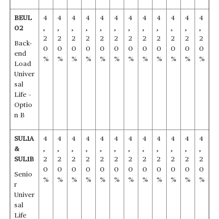
BEUL
4
4
4
4
4
4
4
4
4
4
4
4
02
,
,
,
,
,
,
,
,
,
,
,
,
2
2
2
2
2
2
2
2
2
2
2
2
Back-
0
0
0
0
0
0
0
0
0
0
0
0
end
%
%
%
%
%
%
%
%
%
%
%
%
Load
Univer
sal
Life –
Optio
n B
SUL1A
4
4
4
4
4
4
4
4
4
4
4
4
&
,
,
,
,
,
,
,
,
,
,
,
,
SUL1B
2
2
2
2
2
2
2
2
2
2
2
2
0
0
0
0
0
0
0
0
0
0
0
0
Senio
%
%
%
%
%
%
%
%
%
%
%
%
r
Univer
sal
Life