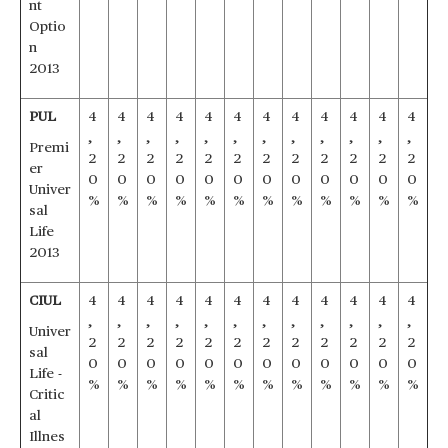
nt
Optio
n
2013
PUL
4
4
4
4
4
4
4
4
4
4
4
4
,
,
,
,
,
,
,
,
,
,
,
,
Premi
2
2
2
2
2
2
2
2
2
2
2
2
er
0
0
0
0
0
0
0
0
0
0
0
0
Univer
%
%
%
%
%
%
%
%
%
%
%
%
sal
Life
2013
CIUL
4
4
4
4
4
4
4
4
4
4
4
4
,
,
,
,
,
,
,
,
,
,
,
,
Univer
2
2
2
2
2
2
2
2
2
2
2
2
sal
0
0
0
0
0
0
0
0
0
0
0
0
Life -
%
%
%
%
%
%
%
%
%
%
%
%
Critic
al
Illnes