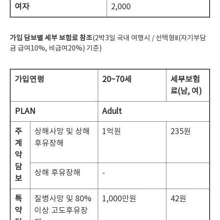
여자
2,000
가입 담보별 세부 보험료 참조
(2박3일 국내 여행시 / 선택형Ⅱ(자기부담
금 급여10%, 비급여20%) 기준)
가입연령
20~70
세
세부보험
료(남, 여)
PLAN
Adult
주
상해사망 및 상해
1억원
235원
계
후유장해
약
담
상해 후유장해
-
보
특
질병사망 및 80%
1,000만원
42원
약
이상 고도후유장