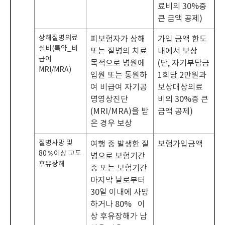
료비의 30%중
큰 금액 공제)
상해질병의료
피보험자가 상해
가입 금액 한도
실비(특약_비
또는 질병의 치료
내에서 보상
급여
목적으로 병원에
(단, 자기부담금
MRI/MRA)
입원 또는 통원하
1회당 2만원과
여 비급여 자기공
보상대상의료
명영상진단
비의 30%중 큰
(MRI/MRA)을 받
금액 공제)
은 경우 보상
질병사망 및
여행 중 발생한 질
보험가입금액
80％이상 고도
병으로 보험기간
후유장해
중 또는 보험기간
마지막 날로부터
30일 이내에 사망
하거나 80% 이
상 후유장해가 남