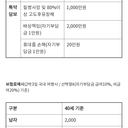
특약
질병사망 및 80%이
1,000만원
담보
상 고도후유장해
배상책임(자기부담
2,000만원
금 1만원)
휴대품 손해(자기부
20만원
담금 1만원)
보험료예시
(2박3일 국내 여행시 / 선택형Ⅱ(자기부담금 급여10%, 비급
여20%) 기준)
구분
40
세 기준
남자
2,000