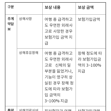
구분
보상 내용
보상 금액
주계
상해사망
여행 중 급격하고
보험가입금액
약담
도 우연한 외래사
보
고로 사망한 경우
보험가입 금액 지
급
상해후유장해
여행 중 급격하고
장해 정도에 따
도 우연한 외래사
라 보험가입금
고로 신체의 일
액의 3~100%
부분을 잃었거나,
지급
기능이 영구히 상
실된 경우 장해 정
도에 따라 보험가
입 금액의
3~100% 지급
특약
상해의료실비