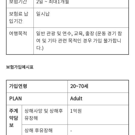
보험기간
2일 ~ 최대1개월
보험료 납
일시납
입기간
여행목적
일반 관광 및 연수, 교육, 출장 (운동 경기 참
여 및 기타 관련 목적인 경우 가입 불가합니
다.)
보험가입예시표
가입연령
20~70
세
PLAN
Adult
주계
상해사망 및 상해후
1억원
약
담
유장해
보
상해 후유장해
-