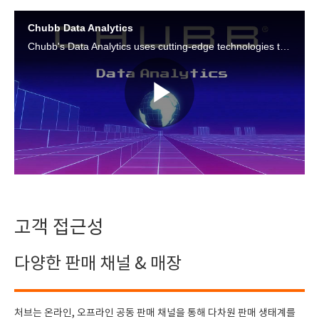
Chubb Data Analytics
Chubb's Data Analytics uses cutting-edge technologies to develop and deploy analytics solutions to turn your data into effective marketing strategies. Partner with Chubb and benefit from our data analytics capabilities.
Play
Video
고객 접근성
다양한 판매 채널 & 매장
처브는 온라인, 오프라인 공동 판매 채널을 통해 다차원 판매 생태계를