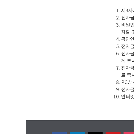
제3자
전자금
비밀번
치할 
공인인
전자금
전자금
게 부
전자금
로 즉
PC방
전자금
인터넷