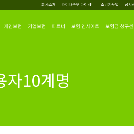
회사소개
라이나손보 다이렉트
소비자포털
공시
개인보험
기업보험
파트너
보험 인사이트
보험금 청구센
용자10계명