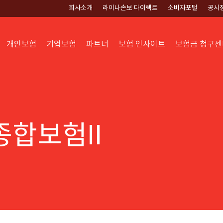
회사소개
라이나손보 다이렉트
소비자포털
공시
개인보험
기업보험
파트너
보험 인사이트
보험금 청구센
합보험II