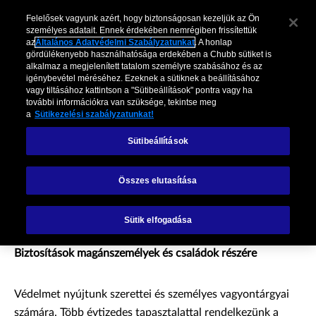
Felelősek vagyunk azért, hogy biztonságosan kezeljük az Ön
személyes adatait. Ennek érdekében nemrégiben frissítettük
az
Általános Adatvédelmi Szabályzatunkat
. A honlap
gördülékenyebb használhatósága erdekében a Chubb sütiket is
alkalmaz a megjelenített tatalom személyre szabásához és az
igénybevétel méréséhez. Ezeknek a sütiknek a beállításához
vagy tiltásához kattintson a "Sütibeállítások" pontra vagy ha
további információkra van szüksége, tekintse meg
a
Sütikezelési szabályzatunkat!
Sütibeállítások
Chubb Biztosító
Összes elutasítása
Sütik elfogadása
LAKOSSÁGI BIZTOSÍTÁSOK
Biztosítások magánszemélyek és családok részére
Védelmet nyújtunk szerettei és személyes vagyontárgyai
számára. Több évtizedes tapasztalattal rendelkezünk a