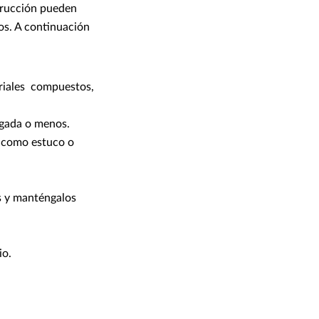
trucción pueden
os. A continuación
eriales compuestos,
lgada o menos.
s como estuco o
as y manténgalos
io.