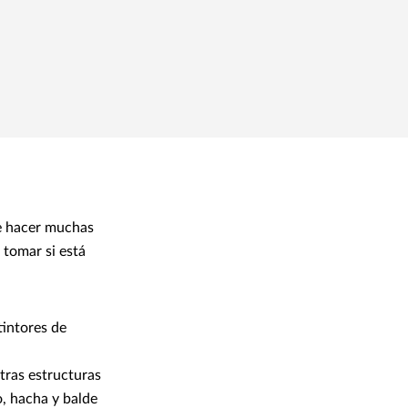
de hacer muchas
 tomar si está
tintores de
otras estructuras
o, hacha y balde