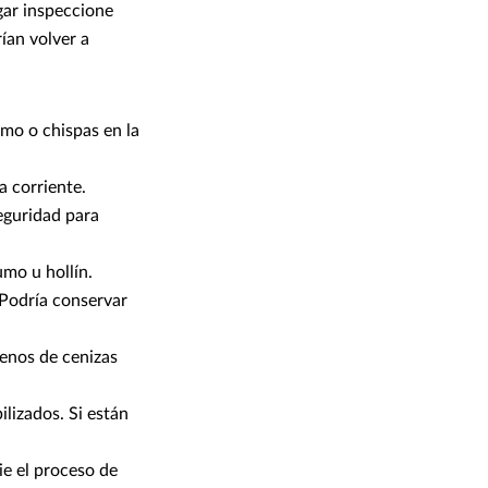
ugar inspeccione
rían volver a
umo o chispas en la
a corriente.
eguridad para
umo u hollín.
. Podría conservar
lenos de cenizas
ilizados. Si están
ie el proceso de