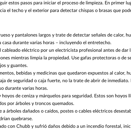
guir estos pasos para iniciar el proceso de limpieza. En primer l
cia el techo y el exterior para detectar chispas o brasas que pod
ueso y pantalones largos y trate de detectar señales de calor, h
u casa durante varias horas – incluyendo el entretecho.
l cableado eléctrico por un electricista profesional antes de dar l
ones mientras limpia la propiedad. Use gafas protectoras o de s
jos y guantes.
imentos, bebidas y medicinas que quedaron expuestos al calor, h
aja de seguridad o caja fuerte, no la trate de abrir de inmediato
so durante varias horas.
 hoyos de ceniza y márquelos para seguridad. Estos son hoyos l
ados por árboles y troncos quemados.
e a árboles dañados o caídos, postes o cables eléctricos desestab
rían quebrarse.
ado con Chubb y sufrió daños debido a un incendio forestal, inic