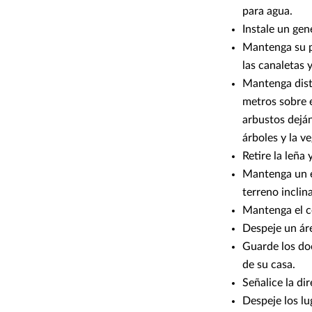
para agua.
Instale un gen
Mantenga su pr
las canaletas y
Mantenga dista
metros sobre e
arbustos deján
árboles y la v
Retire la leña
Mantenga un e
terreno inclin
Mantenga el c
Despeje un áre
Guarde los doc
de su casa.
Señalice la di
Despeje los lu