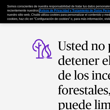
Somos conscientes de nuestra responsabilidad de tratar tus datos personale
Personas y Familia
recientemente nuestros
Avisos de Privacidad y Tratamiento de Datos Per
nuestro sitio web, Chubb utiliza cookies para personalizar el contenido y medi
cookies, haz clic en "Configuración de cookies" o, para más información, visita
Usted no
detener e
de los in
forestales
puede lim