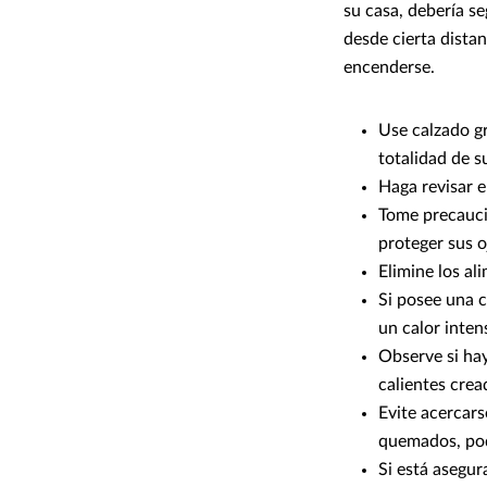
su casa, debería se
desde cierta distan
encenderse.
Use calzado gr
totalidad de s
Haga revisar e
Tome precauci
proteger sus o
Elimine los al
Si posee una c
un calor inten
Observe si hay
calientes cre
Evite acercars
quemados, pod
Si está asegur