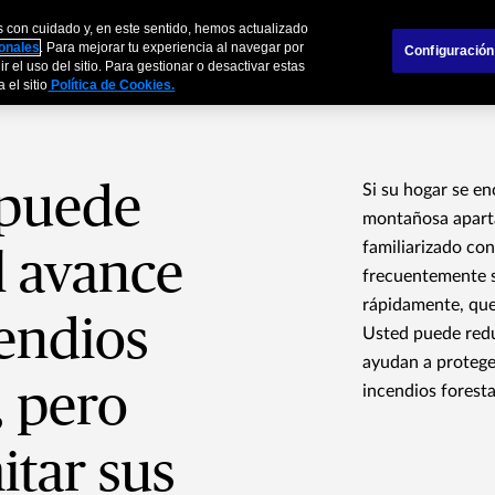
s con cuidado y, en este sentido, hemos actualizado
s
Empresas
Agentes y Brokers
Sobre
sonales
. Para mejorar tu experiencia al navegar por
Configuración
r el uso del sitio. Para gestionar o desactivar estas
 el sitio
Política de Cookies.
 puede
Si su hogar se e
montañosa aparta
familiarizado con
l avance
frecuentemente s
rápidamente, que
cendios
Usted puede reduc
ayudan a proteger
, pero
incendios foresta
itar sus