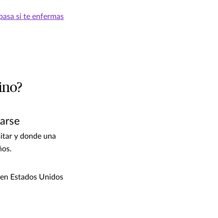
pasa si te enfermas
ino?
marse
sitar y donde una
ños.
a en Estados Unidos