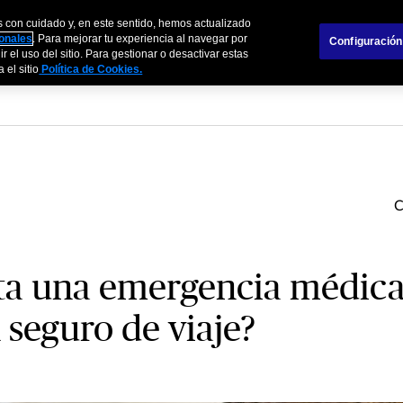
s con cuidado y, en este sentido, hemos actualizado
s
Empresas
Agentes y Brokers
Sobre
sonales
. Para mejorar tu experiencia al navegar por
Configuración
r el uso del sitio. Para gestionar o desactivar estas
 el sitio
Política de Cookies.
ta una emergencia médica
n seguro de viaje?