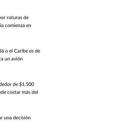
por roturas de
cia comienza en
dá o el Caribe es de
ta un avión
ededor de $1.500
ede costar más del
r una decisión