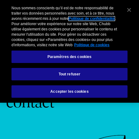
Pour Clients Entreprises
Courtiers
Organisations partenaires
C
Nous sommes conscients qu’il est de notre responsabilité de
traiter vos données personnelles avec soin, et à ce titre, nous
avons récemment mis à jour notre
Politique de confidentialité
.
Menu
Pour améliorer votre expérience sur notre site Web, Chubb
utilise également des cookies pour personnaliser le contenu et
mesurer l'utilisation du site. Pour gérer ou désactiver ces
cookies, cliquez sur «Paramètres des cookies» ou pour plus
d'informations, visitez notre site Web
Politique de cookies
Paramètres des cookies
Clients privés
Merci!
Tout refuser
Formulaire de
Accepter les cookies
contact